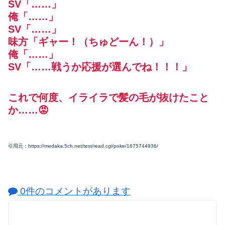
SV「……」
俺「……」
SV「……」
味方「ギャー！（ちゅどーん！）」
俺「……」
SV「……戦うか応援が選んでね！！！」
これで何度、イライラで髪の毛が抜けたこと
か……😡
引用元：https://medaka.5ch.net/test/read.cgi/poke/1675744936/
0件のコメントがあります