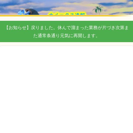
【お知らせ】戻りました。休んで溜まった業務が片づき次第ま
た通常条通り元気に再開します。