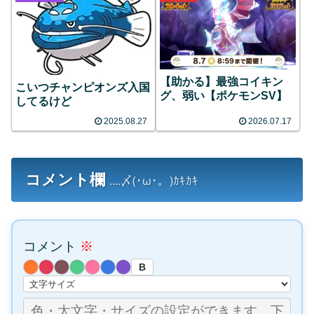
【助かる】最強コイキン
こいつチャンピオンズ入国
グ、弱い【ポケモンSV】
してるけど
2025.08.27
2026.07.17
コメント欄
....〆(･ω･。)ｶｷｶｷ
コメント
※
B