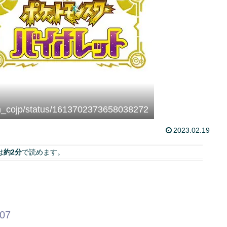
on_cojp/status/1613702373658038272
2023.02.19
は
約2分
で読めます。
.07