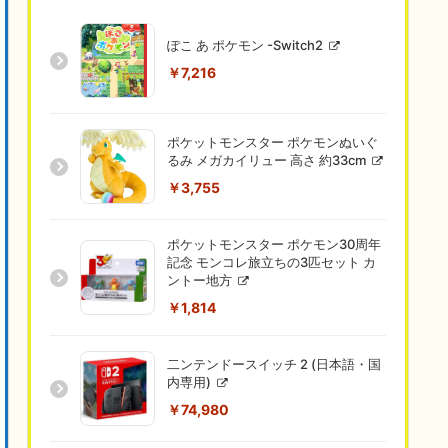
ぽこ あ ポケモン -Switch2
￥7,216
ポケットモンスター ポケモンぬいぐ
るみ メガカイリュー 高さ 約33cm
￥3,755
ポケットモンスター ポケモン30周年
記念 モンコレ旅立ちの3匹セット カ
ントー地方
￥1,814
二ンテンドースイッチ 2 (日本語・国
内専用)
￥74,980