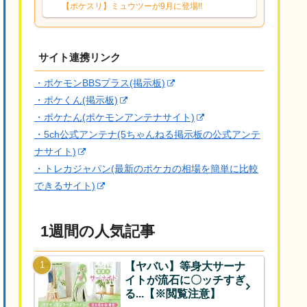
響は勉強になります。ありがとうござい
【ポケスリ】ミュウツーが9月に登場!!
ますオイルはだいぶ強めのABBレントラ
ーいて芋の方が不安なんで1枚目にしよう
かなと思...
サイト連携リンク
・ポケモンBBSプラス(掲示板)
・ポケくん(掲示板)
・ポケたん(ポケモンアンテナサイト)
・5ch公式アンテナ(5ちゃんねる掲示板の公式アンテ
ナサイト)
・トレカジャパン(最新のポケカの相場を簡単に比較
できるサイト)
1週間の人気記事
【ヤバい】等身大サーナ
イトが流石に〇ッチすぎ
る...【※閲覧注意】