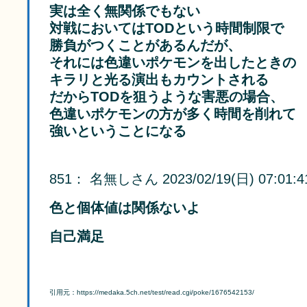
実は全く無関係でもない
対戦においてはTODという時間制限で
勝負がつくことがあるんだが、
それには色違いポケモンを出したときの
キラリと光る演出もカウントされる
だからTODを狙うような害悪の場合、
色違いポケモンの方が多く時間を削れて
強いということになる
851
：
名無しさん
2023/02/19(日) 07:01:4
色と個体値は関係ないよ
自己満足
引用元：https://medaka.5ch.net/test/read.cgi/poke/1676542153/