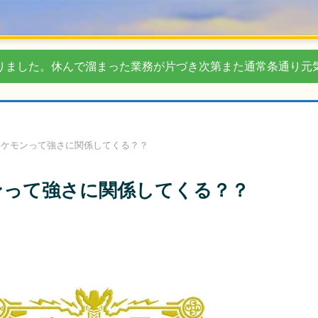
りました。休んで溜まった業務が片づき次第また通常条通り元
ポケモンって強さに関係してくる？？
ンって強さに関係してくる？？