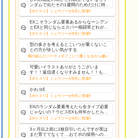
ンダムで出たその1週間のためだけに特定
のタイプにリソース割くのなんだかむな
【ポケスリ】ミュウツーが9月に登場!!
しい気がするわ出番がないってわけじゃ
ないから無駄ではないんだけど
EXこそランダム要素あるからなーシアン
とEXと同じならエスパー格闘草どれが事
前に来るか分からんから、積む必要があ
【ポケスリ】ミュウツーが9月に登場!!
るミュウツーは使いにくくね？って思っ
た
型の多さを考えるとこいつが重くないこ
との方が珍しい気がする
俺の組んだパーティすぐこいつ重くなるから嫌い
可愛いイラストありがとうございま
す！！返信遅くなりすみません！！もう
少ししたら通常再開できます！
【ポケスリ】ミュウツーが9月に登場!!
かわヨE
【ポケスリ】ミュウツーが9月に登場!!
EXのランダム要素考えたら全タイプ必要
じゃないの？ラピスEXも何年かしたら来
るだろうし後から厳選したい育てたいっ
【ポケスリ】ミュウツーが9月に登場!!
て思ってもどうにもならないのがこのゲ
ームだしな
3ヶ月以上前に1枚目引いたんですが実は
まだ育ててなくて....おてボの採用への影