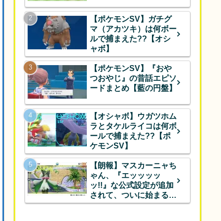
【ポケモンSV】ガチグ
マ（アカツキ）は何ボー
ルで捕まえた??【オシ
ャボ】
【ポケモンSV】『おや
つおやじ』の昔話エピソ
ードまとめ【藍の円盤】
【オシャボ】ウガツホム
ラとタケルライコは何ボ
ールで捕まえた??【ポ
ケモンSV】
【朗報】マスカーニャち
ゃん、『エッッッッ
ッ!!』な公式設定が追加
されて、ついに始まるｗ
ｗｗ