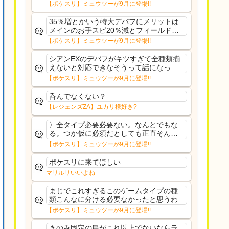
さえあんまり行ってないや
【ポケスリ】ミュウツーが9月に登場!!
35％増とかいう特大デバフにメリットは
メインのお手スピ20％減とフィールド効
果のみフェアリーノーマルとか引いたら
【ポケスリ】ミュウツーが9月に登場!!
まともに料理も作れないし終わり控えめ
に言ってカス
シアンEXのデバフがキツすぎて全種類揃
えないと対応できなそうって話になって
るわ
【ポケスリ】ミュウツーが9月に登場!!
呑んでなくない？
【レジェンズZA】ユカリ様好き?
〉全タイプ必要必要ない。なんとでもな
る。つか仮に必須だとしても正直そんな
もんに付き合う気は無い。運営は時間の
【ポケスリ】ミュウツーが9月に登場!!
リソースを甘く見すぎなのよ。ポケスリ
やったことないやろうなと思ってる。〉
ポケスリに来てほしい
ラピスEX最短二年後...
マリルリいいよね
まじでこれすぎるこのゲームタイプの種
類こんなに分ける必要なかったと思うわ
【ポケスリ】ミュウツーが9月に登場!!
きのみ固定の島がこれ以上でないならラ