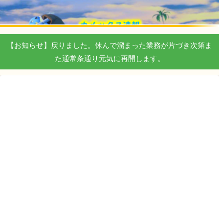
【お知らせ】戻りました。休んで溜まった業務が片づき次第ま
た通常条通り元気に再開します。