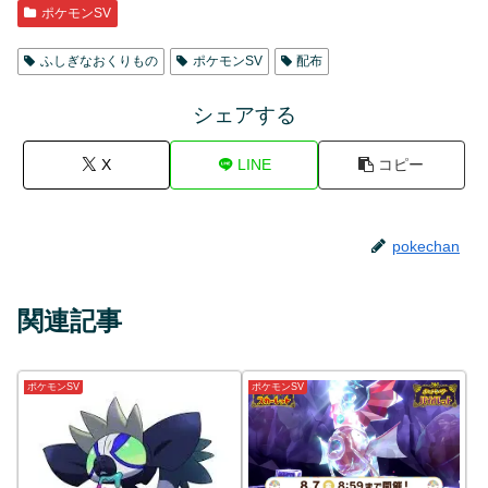
ポケモンSV
ふしぎなおくりもの
ポケモンSV
配布
シェアする
X
LINE
コピー
pokechan
関連記事
ポケモンSV
ポケモンSV