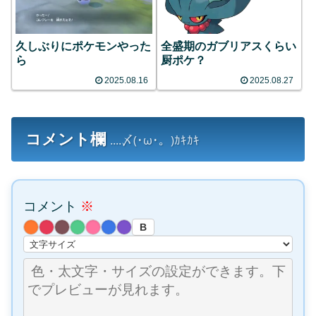
久しぶりにポケモンやった
全盛期のガブリアスくらい
ら
厨ポケ？
2025.08.16
2025.08.27
コメント欄
....〆(･ω･。)ｶｷｶｷ
コメント
※
B