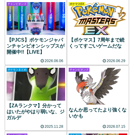
チャンピオンズ
ポケマスEX
【PJCS】ポケモンジャパ
【ポケマス】7周年まで続
ンチャンピオンシップスが
くってすごいゲームだな
開催中!!【LIVE】
2026.06.06
2026.06.29
ポケモンまとめ
チャンピオンズ
【ZAランクマ】分かって
なんか思ってたより強くな
はいたがやはり弱いな、ジ
いかも
ガルデ
2025.11.28
2026.07.15