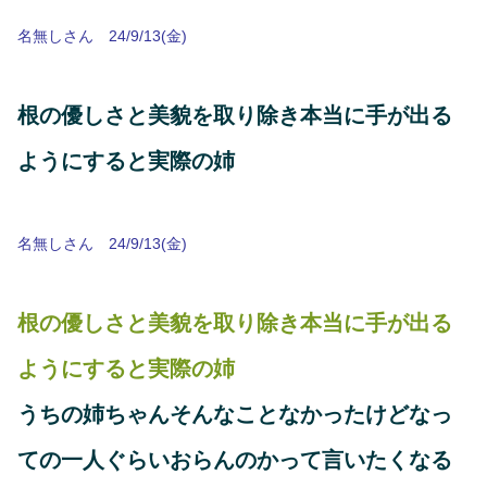
名無しさん 24/9/13(金)
根の優しさと美貌を取り除き本当に手が出る
ようにすると実際の姉
名無しさん 24/9/13(金)
根の優しさと美貌を取り除き本当に手が出る
ようにすると実際の姉
うちの姉ちゃんそんなことなかったけどなっ
ての一人ぐらいおらんのかって言いたくなる