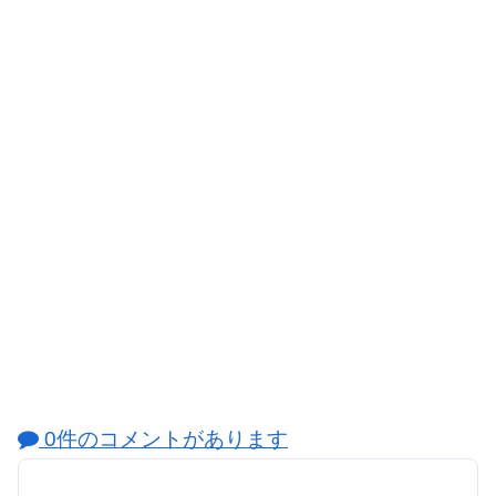
0件のコメントがあります