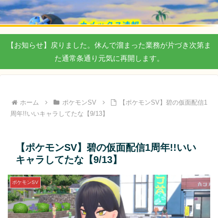
【お知らせ】戻りました。休んで溜まった業務が片づき次第ま
た通常条通り元気に再開します。
ホーム
ポケモンSV
【ポケモンSV】碧の仮面配信1
周年!!いいキャラしてたな【9/13】
【ポケモンSV】碧の仮面配信1周年!!いい
キャラしてたな【9/13】
ポケモンSV