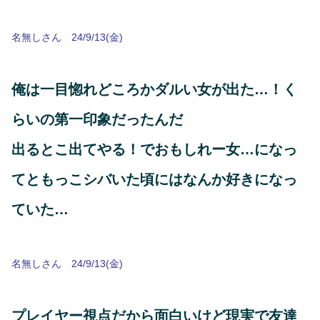
名無しさん 24/9/13(金)
俺は一目惚れどころかダルい女が出た…！く
らいの第一印象だったんだ
出るとこ出てやる！でおもしれー女…になっ
てともっこシバいた頃にはなんか好きになっ
ていた…
名無しさん 24/9/13(金)
プレイヤー視点だから面白いけど現実で友達