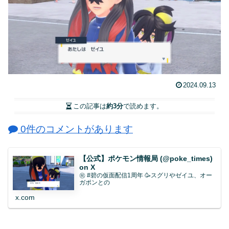
2024.09.13
この記事は
約3分
で読めます。
0件のコメントがあります
【公式】ポケモン情報局 (@poke_times)
on X
㊗️ #碧の仮面配信1周年 🥳スグリやゼイユ、オー
ガポンとの
x.com