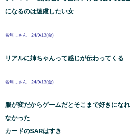
になるのは遠慮したい女
名無しさん 24/9/13(金)
リアルに姉ちゃんって感じが伝わってくる
名無しさん 24/9/13(金)
服が変だからゲームだとそこまで好きになれ
なかった
カードのSARはすき