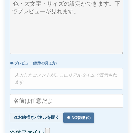
👁️ プレビュー (実際の見え方)
入力したコメントがここにリアルタイムで表示され
ます
お絵描きパネルを開く
🎨
⚙️ NG管理 (
0
)
添付ファイル