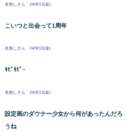
名無しさん 24/9/13(金)
こいつと出会って1周年
名無しさん 24/9/13(金)
ｷﾋﾞｷﾋﾞｰ
名無しさん 24/9/13(金)
設定画のダウナー少女から何があったんだろ
うね