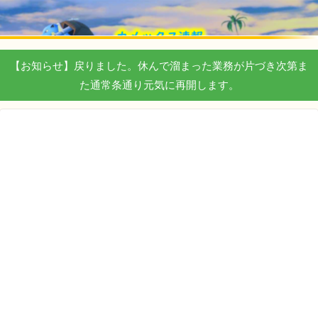
【お知らせ】戻りました。休んで溜まった業務が片づき次第ま
た通常条通り元気に再開します。