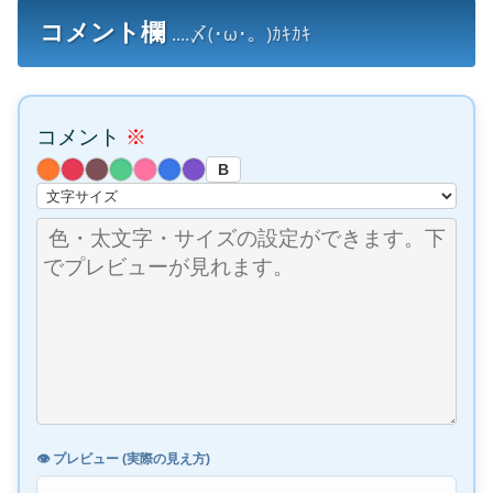
コメント欄
....〆(･ω･。)ｶｷｶｷ
コメント
※
B
👁️ プレビュー (実際の見え方)