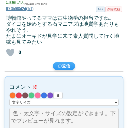
1.
名無しさん
2024/09/29 16:06
ID:0bf60d2d(1/1)
NG
削除依頼
博物館やってるママは古生物学の担当ですね。
ダイゴを始めとする石マニアズは地質学あたりも
やれそう。
たまにオーキドが見学に来て素人質問して行く地
獄も見てみたい
0
返信
コメント
※
B