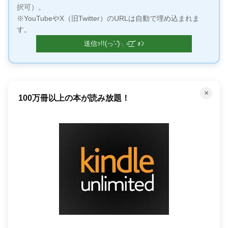
択可）。
※YouTubeやX（旧Twitter）のURLは自動で埋め込まれま
す。
×
100万冊以上の本が読み放題！