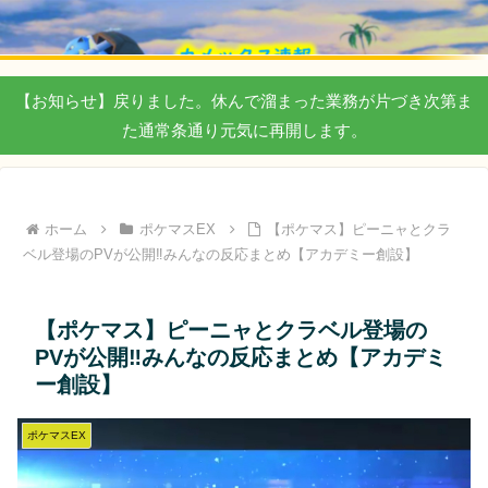
【お知らせ】戻りました。休んで溜まった業務が片づき次第ま
た通常条通り元気に再開します。
ホーム
ポケマスEX
【ポケマス】ピーニャとクラ
ベル登場のPVが公開‼︎みんなの反応まとめ【アカデミー創設】
【ポケマス】ピーニャとクラベル登場の
PVが公開‼︎みんなの反応まとめ【アカデミ
ー創設】
ポケマスEX