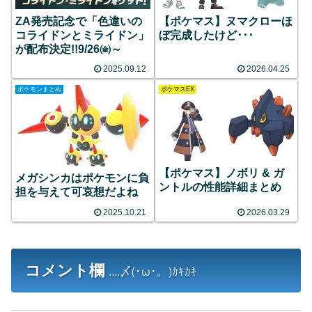
ZA発売記念で「色違いの
【ポケマス】ヌマクローほ
コライドンとミライドン」
ぼ完成したけど･･･
が配布決定!!9/26㈮～
2025.09.12
2026.04.25
ポケモンまとめ
ポケマスEX
【ポケマス】ノボリ & ガ
メガシンカはポケモンに負
ントルの性能詳細まとめ
担を与えて可哀想だよね
2025.10.21
2026.03.29
コメント欄
....〆(･ω･。)ｶｷｶｷ