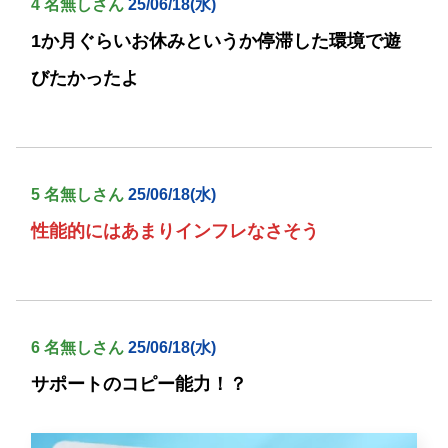
4 名無しさん
25/06/18(水)
1か月ぐらいお休みというか停滞した環境で遊
びたかったよ
5 名無しさん
25/06/18(水)
性能的にはあまりインフレなさそう
6 名無しさん
25/06/18(水)
サポートのコピー能力！？