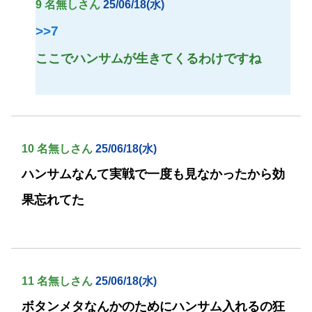
9 名無しさん
25/06/18(水)
>>7
ここでハンサムが生きてくるわけですね
10 名無しさん
25/06/18(水)
ハンサムなんて実戦で一度も見なかったから効
果忘れてた
11 名無しさん
25/06/18(水)
ボタンメタなんかのためにハンサム入れるの狂