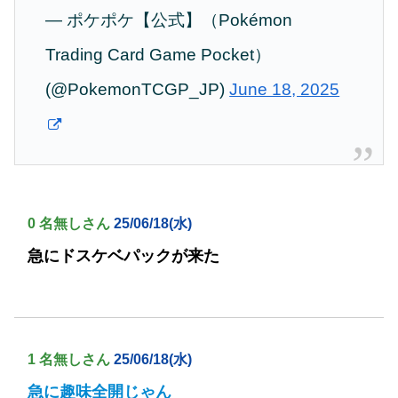
— ポケポケ【公式】（Pokémon
Trading Card Game Pocket）
(@PokemonTCGP_JP)
June 18, 2025
0 名無しさん
25/06/18(水)
急にドスケベパックが来た
1 名無しさん
25/06/18(水)
急に趣味全開じゃん