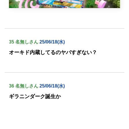
35 名無しさん
25/06/18(水)
オーキド内蔵してるのヤバすぎない？
36 名無しさん
25/06/18(水)
ギラニンダーク誕生か