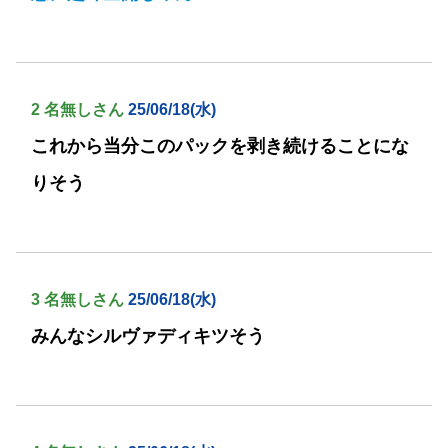
2 名無しさん
25/06/18(水)
これから当分このパックを剥き続けることにな
りそう
3 名無しさん
25/06/18(水)
みんなシルヴァディキツそう