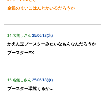
金銀のまいこはんとかいるだろうか
14 名無しさん
25/06/18(水)
かえん玉ブースターみたいなもんなんだろうか
ブースターEX
15 名無しさん
25/06/18(水)
ブースター環境くるか…