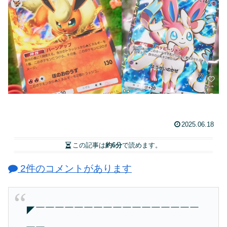
2025.06.18
この記事は
約6分
で読めます。
2件のコメントがあります
◤￣￣￣￣￣￣￣￣￣￣￣￣￣￣￣￣￣