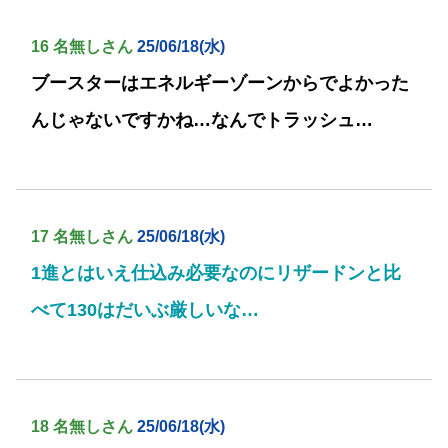
16 名無しさん
25/06/18(水)
ブースターはエネルギーゾーンからでよかった
んじゃないですかね…なんでトラッシュ…
17 名無しさん
25/06/18(水)
1進とはいえ仕込み必要なのにリザードンと比
べて130はだいぶ厳しいな…
18 名無しさん
25/06/18(水)