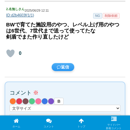
2.
名無しさん
2025/06/29 12:11
ID:d2b4603f(1/1)
NG
削除依頼
BWで育てた施設用のやつ、レベル上げ用のやつ
は6世代、7世代まで送って使ってたな
剣盾でまた作り直したけど
0
返信
コメント
※
B
サイドバー
ホーム
コメント
トップ
新着コメント