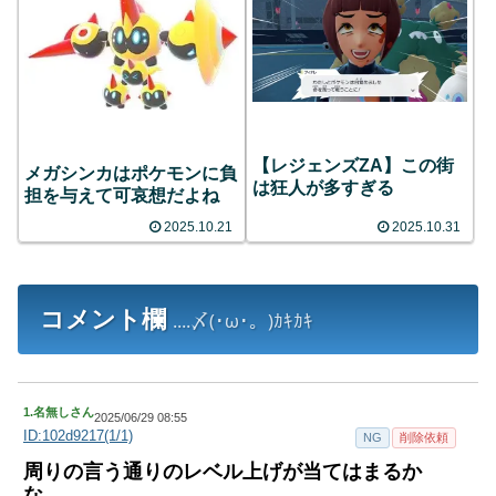
【レジェンズZA】この街
メガシンカはポケモンに負
は狂人が多すぎる
担を与えて可哀想だよね
2025.10.21
2025.10.31
コメント欄
....〆(･ω･。)ｶｷｶｷ
1.
名無しさん
2025/06/29 08:55
ID:102d9217(1/1)
NG
削除依頼
周りの言う通りのレベル上げが当てはまるか
な。