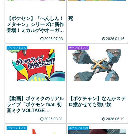
【ポケセン】「へんしん！
死
メタモン」シリーズに新作
登場！ミカルゲやオーガポ
ンなど全6種類がラインナ
2026.07.03
2026.01.16
ップ！
ポケモンまとめ
チャンピオンズ
【動画】ポケミクのリアル
【ポケチャン】なんかステ
ライブ「ポケモン feat. 初
ロ撒かせても強い奴
音ミク VOLTAGE
Live！」が2026年3月に開
2025.08.31
2026.06.19
催決定！
ポケモンまとめ
ポケモンまとめ