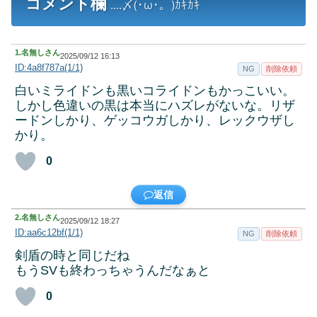
コメント欄
....〆(･ω･。)ｶｷｶｷ
1.
名無しさん
2025/09/12 16:13
ID:4a8f787a(1/1)
NG
削除依頼
白いミライドンも黒いコライドンもかっこいい。
しかし色違いの黒は本当にハズレがないな。リザ
ードンしかり、ゲッコウガしかり、レックウザし
かり。
0
返信
2.
名無しさん
2025/09/12 18:27
ID:aa6c12bf(1/1)
NG
削除依頼
剣盾の時と同じだね
もうSVも終わっちゃうんだなぁと
0