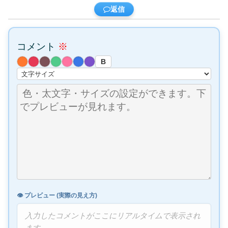
返信
コメント
※
B
👁️ プレビュー (実際の見え方)
入力したコメントがここにリアルタイムで表示され
ます