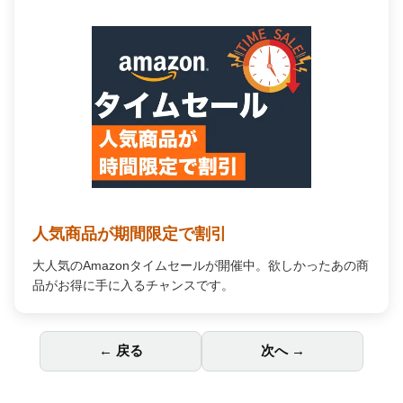
Audible オーディオブック
プロの朗読で「聴く」読書。通勤中や家事の合間が、あな
ただけの贅沢な読書時間に変わります。
← 戻る
次へ →