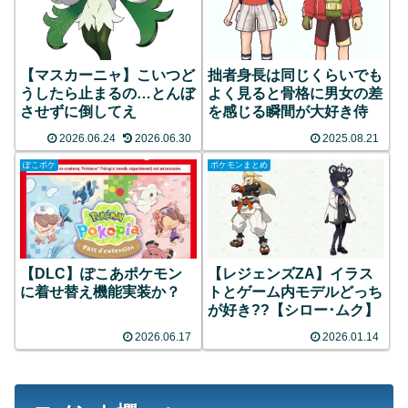
【マスカーニャ】こいつど
拙者身長は同じくらいでも
うしたら止まるの…とんぼ
よく見ると骨格に男女の差
させずに倒してえ
を感じる瞬間が大好き侍
2026.06.24
2026.06.30
2025.08.21
ぽこポケ
ポケモンまとめ
【DLC】ぽこあポケモン
【レジェンズZA】イラス
に着せ替え機能実装か？
トとゲーム内モデルどっち
が好き??【シロー･ムク】
2026.06.17
2026.01.14