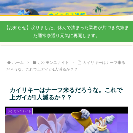
【お知らせ】戻りました。休んで溜まった業務が片づき次第ま
た通常条通り元気に再開します。
ホーム
ポケモンユナイト
カイリキーはナーフ来る
だろうな。これで上ガイが1人減るか？？
カイリキーはナーフ来るだろうな。これで
上ガイが1人減るか？？
ポケモンユナイト