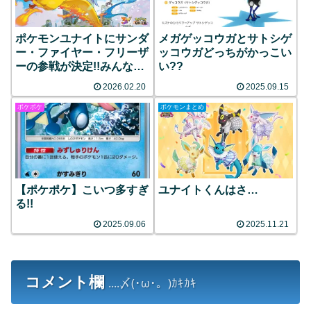
ポケモンユナイトにサンダ
メガゲッコウガとサトシゲ
ー・ファイヤー・フリーザ
ッコウガどっちがかっこい
ーの参戦が決定!!みんなの
い??
反応まとめ
2026.02.20
2025.09.15
ポケポケ
ポケモンまとめ
【ポケポケ】こいつ多すぎ
ユナイトくんはさ…
る!!
2025.09.06
2025.11.21
コメント欄
....〆(･ω･。)ｶｷｶｷ