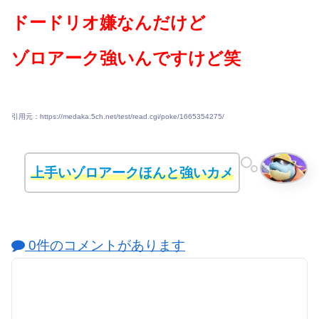
ドードリオ嫌なんだけど
ゾロアーク強いんですけど笑
引用元：https://medaka.5ch.net/test/read.cgi/poke/1665354275/
上手いゾロアークほんと強いカメ
0件のコメントがあります