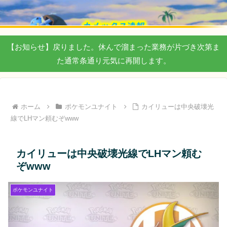
【お知らせ】戻りました。休んで溜まった業務が片づき次第ま
た通常条通り元気に再開します。
ホーム
ポケモンユナイト
カイリューは中央破壊光
線でLHマン頼むぞwww
カイリューは中央破壊光線でLHマン頼む
ぞwww
ポケモンユナイト