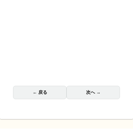
Kindle Unlimited
100万冊以上が読み放題。好きなデバイスで、いつでもどこ
でも最高の読書体験を。
← 戻る
次へ →