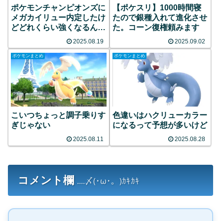
ポケモンチャンピオンズに
【ポケスリ】1000時間寝
メガカイリュー内定したけ
たので銀種入れて進化させ
どどれくらい強くなるんか
た。コーン復権頼みます
な
2025.08.19
2025.09.02
ポケモンまとめ
ポケモンまとめ
こいつちょっと調子乗りす
色違いはハクリューカラー
ぎじゃない
になるって予想が多いけど
2025.08.11
2025.08.28
コメント欄
....〆(･ω･。)ｶｷｶｷ