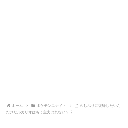
ホーム
ポケモンユナイト
久しぶりに復帰したいん
だけだルカリオはもう主力はれない？ ?