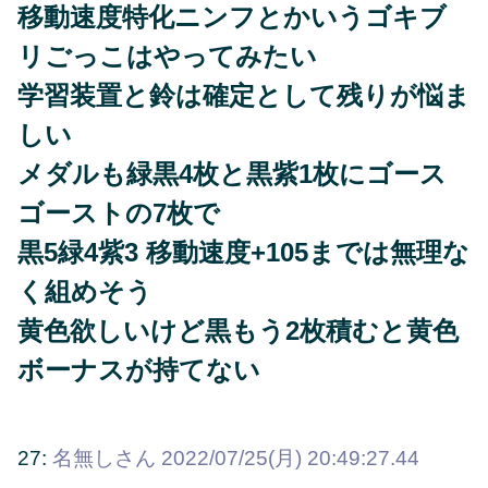
移動速度特化ニンフとかいうゴキブ
リごっこはやってみたい
学習装置と鈴は確定として残りが悩ま
しい
メダルも緑黒4枚と黒紫1枚にゴース
ゴーストの7枚で
黒5緑4紫3 移動速度+105までは無理な
く組めそう
黄色欲しいけど黒もう2枚積むと黄色
ボーナスが持てない
27:
名無しさん
2022/07/25(月) 20:49:27.44