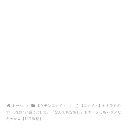
ホーム
ポケモンユナイト
【ユナイト】ヤミラミの
ナーフはいい感じとして、『なんでもなおし』もナーフしちゃダメだ
ろｗｗｗ【12/1調整】