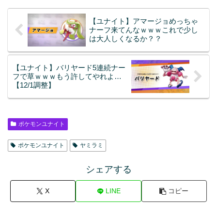
【ユナイト】アマージョめっちゃ
ナーフ来てんなｗｗｗこれで少し
は大人しくなるか？？
【ユナイト】バリヤード5連続ナー
フで草ｗｗｗもう許してやれよ…
【12/1調整】
ポケモンユナイト
ポケモンユナイト
ヤミラミ
シェアする
X
LINE
コピー