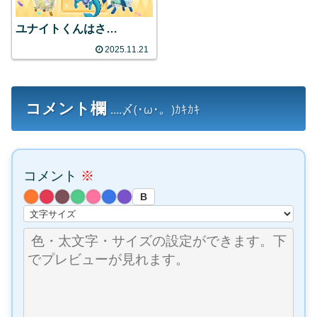
ユナイトくんはさ…
2025.11.21
コメント欄
....〆(･ω･。)ｶｷｶｷ
コメント
※
B