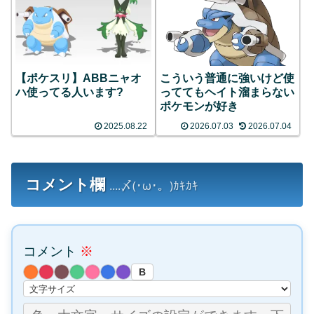
【ポケスリ】ABBニャオ
こういう普通に強いけど使
ハ使ってる人います?
っててもヘイト溜まらない
ポケモンが好き
2025.08.22
2026.07.03
2026.07.04
コメント欄
....〆(･ω･。)ｶｷｶｷ
コメント
※
B