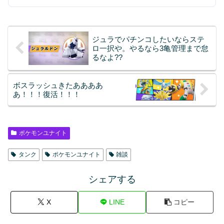
ジュラでパチンコしたいならステ
ロ一択や。やるなら3亀管理まで怠
るなよ??
ボスラッシュきたああああ
あ！！！復活！！！
ポケモンユナイト
タンク
ポケモンユナイト
雑談
シェアする
X
LINE
コピー