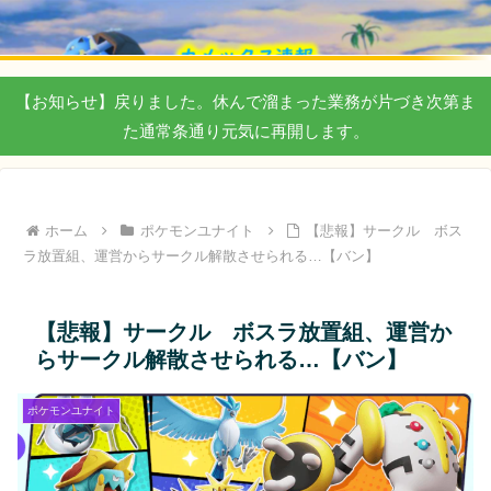
【お知らせ】戻りました。休んで溜まった業務が片づき次第ま
た通常条通り元気に再開します。
ホーム
ポケモンユナイト
【悲報】サークル ボス
ラ放置組、運営からサークル解散させられる…【バン】
【悲報】サークル ボスラ放置組、運営か
らサークル解散させられる…【バン】
ポケモンユナイト