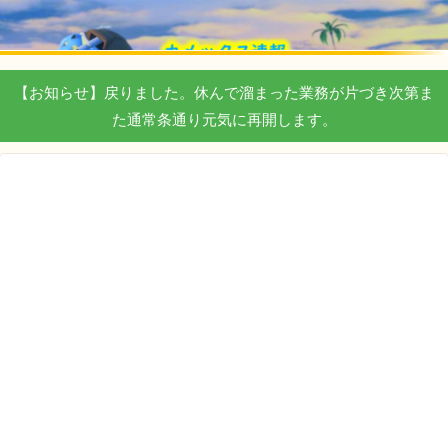
【お知らせ】戻りました。休んで溜まった業務が片づき次第ま
た通常条通り元気に再開します。