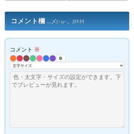
コメント欄
....〆(･ω･。)ｶｷｶｷ
コメント
※
B