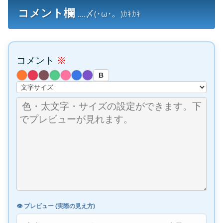
コメント欄
....〆(･ω･。)ｶｷｶｷ
コメント
※
B
👁️ プレビュー (実際の見え方)