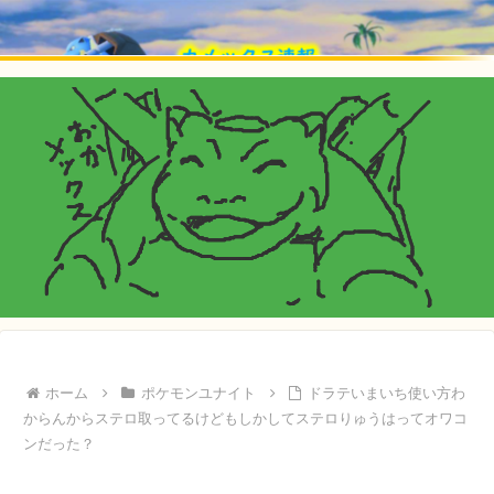
ホーム
ポケモンユナイト
ドラテいまいち使い方わ
からんからステロ取ってるけどもしかしてステロりゅうはってオワコ
ンだった？