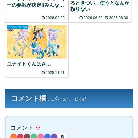
るときつい、使うとなんか
ーの参戦が決定!!みんなの
頼りない
反応まとめ
2026.02.20
2026.06.29
2026.06.30
ポケモンまとめ
ユナイトくんはさ…
2025.11.21
コメント欄
....〆(･ω･。)ｶｷｶｷ
コメント
※
B