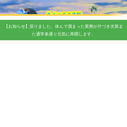
【お知らせ】戻りました。休んで溜まった業務が片づき次第ま
た通常条通り元気に再開します。