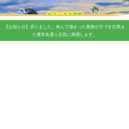
【お知らせ】戻りました。休んで溜まった業務が片づき次第ま
た通常条通り元気に再開します。