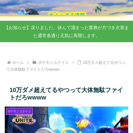
【お知らせ】戻りました。休んで溜まった業務が片づき次第ま
た通常条通り元気に再開します。
ホーム
ポケモンユナイト
10万ダメ超えてるやつっ
て大体無駄ファイトだろwwww
10万ダメ超えてるやつって大体無駄ファイ
トだろwwww
ポケモンユナイト