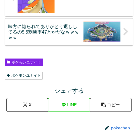
味方に煽られてありがとう返しし
てるの9.5割勝率47とかだなｗｗｗ
ｗｗ
ポケモンユナイト
ポケモンユナイト
シェアする
X
LINE
コピー
pokechan