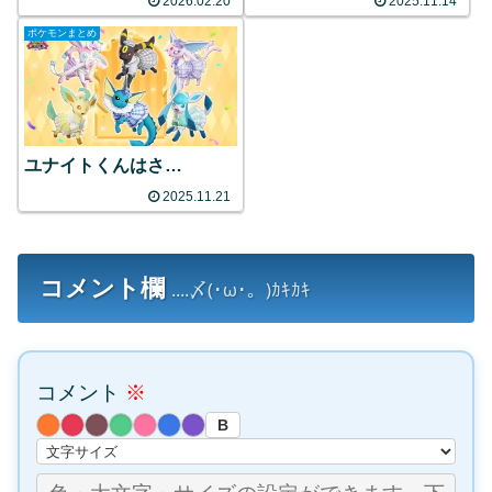
2026.02.20
2025.11.14
ポケモンまとめ
ユナイトくんはさ…
2025.11.21
コメント欄
....〆(･ω･。)ｶｷｶｷ
コメント
※
B