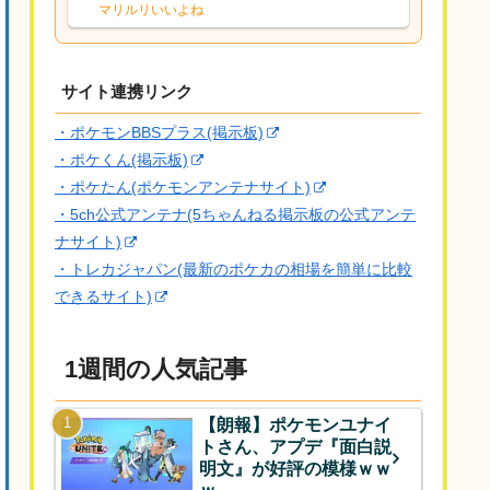
な、後特性力持ちって見た目と全然違う
マリルリいいよね
な
サイト連携リンク
・ポケモンBBSプラス(掲示板)
・ポケくん(掲示板)
・ポケたん(ポケモンアンテナサイト)
・5ch公式アンテナ(5ちゃんねる掲示板の公式アンテ
ナサイト)
・トレカジャパン(最新のポケカの相場を簡単に比較
できるサイト)
1週間の人気記事
【朗報】ポケモンユナイ
トさん、アプデ『面白説
明文』が好評の模様ｗｗ