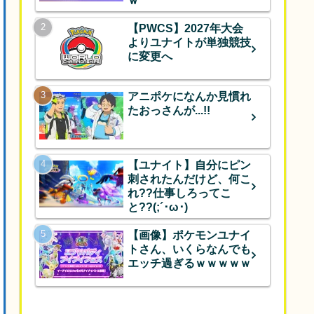
ｗ
【PWCS】2027年大会
よりユナイトが単独競技
に変更へ
アニポケになんか見慣れ
たおっさんが...!!
【ユナイト】自分にピン
刺されたんだけど、何こ
れ??仕事しろってこ
と??(;´･ω･)
【画像】ポケモンユナイ
トさん、いくらなんでも
エッチ過ぎるｗｗｗｗｗ