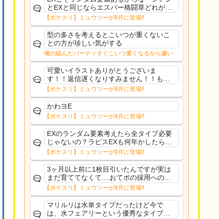
とEXと同じならエスパー格闘草どれが事
前に来るか分からんから、積む必要があ
【ポケスリ】ミュウツーが9月に登場!!
るミュウツーは使いにくくね？って思っ
た
型の多さを考えるとこいつが重くないこ
との方が珍しい気がする
俺の組んだパーティすぐこいつ重くなるから嫌い
可愛いイラストありがとうございま
す！！返信遅くなりすみません！！もう
少ししたら通常再開できます！
【ポケスリ】ミュウツーが9月に登場!!
かわヨE
【ポケスリ】ミュウツーが9月に登場!!
EXのランダム要素考えたら全タイプ必要
じゃないの？ラピスEXも何年かしたら来
るだろうし後から厳選したい育てたいっ
【ポケスリ】ミュウツーが9月に登場!!
て思ってもどうにもならないのがこのゲ
ームだしな
3ヶ月以上前に1枚目引いたんですが実は
まだ育ててなくて....おてボの採用への影
響は勉強になります。ありがとうござい
【ポケスリ】ミュウツーが9月に登場!!
ますオイルはだいぶ強めのABBレントラ
ーいて芋の方が不安なんで1枚目にしよう
マリルリは水単タイプだったけど今で
かなと思...
は、水フェアリーという優秀なタイプだ