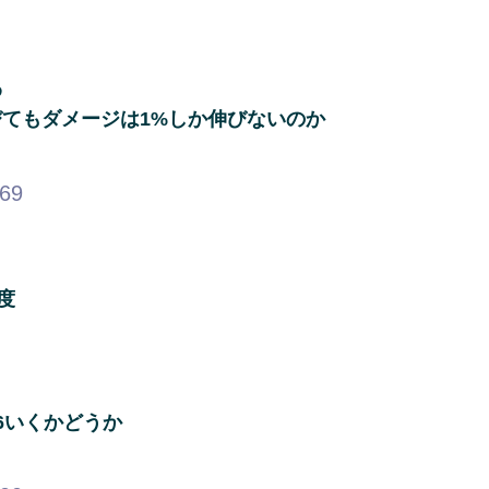
わ
びてもダメージは1%しか伸びないのか
.69
度
6いくかどうか