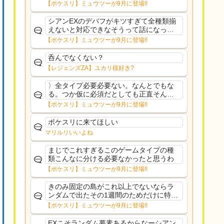
果のみフェアリーノーマルとか引いたら
【ポケスリ】ミュウツーが9月に登場!!
まともに料理も作れないし終わり控えめ
に言ってカス
シアンEXのデバフがキツすぎて全種類揃
えないと対応できなそうって話になって
るわ
【ポケスリ】ミュウツーが9月に登場!!
呑んでなくない？
【レジェンズZA】ユカリ様好き?
〉全タイプ必要必要ない。なんとでもな
る。つか仮に必須だとしても正直そんな
もんに付き合う気は無い。運営は時間の
【ポケスリ】ミュウツーが9月に登場!!
リソースを甘く見すぎなのよ。ポケスリ
やったことないやろうなと思ってる。〉
ポケスリに来てほしい
ラピスEX最短二年後...
マリルリいいよね
まじでこれすぎるこのゲームタイプの種
類こんなに分ける必要なかったと思うわ
【ポケスリ】ミュウツーが9月に登場!!
きのみ固定の島がこれ以上でないならラ
ンダムで出たその1週間のためだけに特定
のタイプにリソース割くのなんだかむな
【ポケスリ】ミュウツーが9月に登場!!
しい気がするわ出番がないってわけじゃ
ないから無駄ではないんだけど
EXこそランダム要素あるからなーシアン