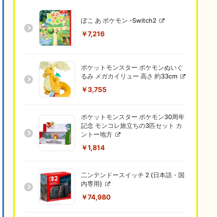
ぽこ あ ポケモン -Switch2
￥7,216
ポケットモンスター ポケモンぬいぐ
るみ メガカイリュー 高さ 約33cm
￥3,755
ポケットモンスター ポケモン30周年
記念 モンコレ旅立ちの3匹セット カ
ントー地方
￥1,814
二ンテンドースイッチ 2 (日本語・国
内専用)
￥74,980