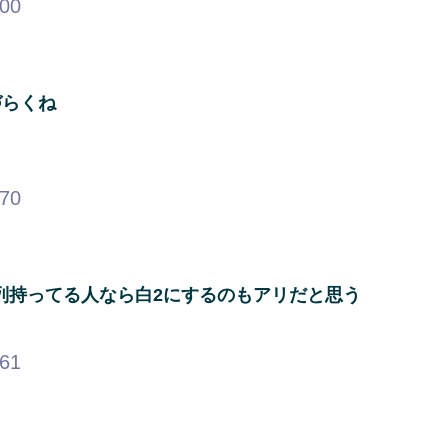
.00
づらくね
.70
列持ってる人なら白2にするのもアリだと思う
.61