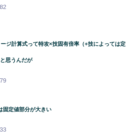
.82
ージ計算式って特攻×技固有倍率（+技によっては定
ると思うんだが
.79
は固定値部分が大きい
.33