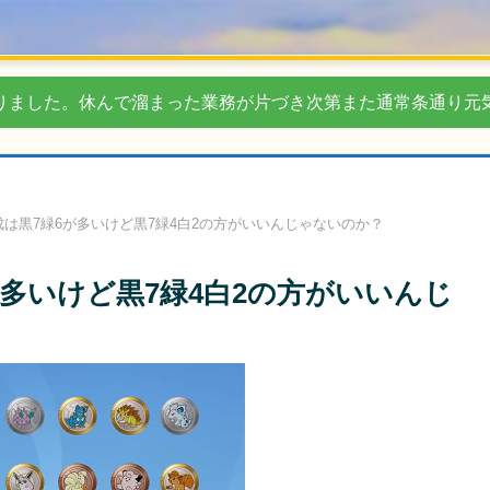
りました。休んで溜まった業務が片づき次第また通常条通り元
は黒7緑6が多いけど黒7緑4白2の方がいいんじゃないのか？
多いけど黒7緑4白2の方がいいんじ