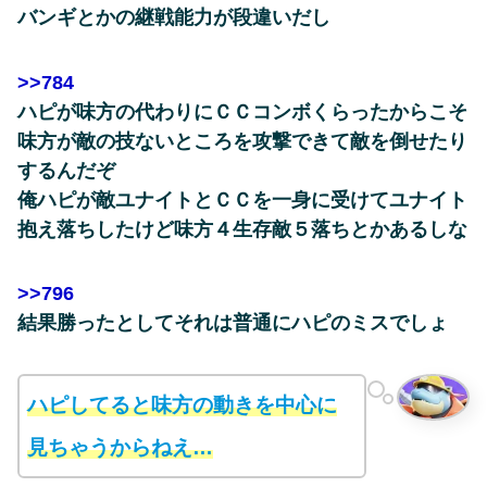
バンギとかの継戦能力が段違いだし
>>784
ハピが味方の代わりにＣＣコンボくらったからこそ
味方が敵の技ないところを攻撃できて敵を倒せたり
するんだぞ
俺ハピが敵ユナイトとＣＣを一身に受けてユナイト
抱え落ちしたけど味方４生存敵５落ちとかあるしな
>>796
結果勝ったとしてそれは普通にハピのミスでしょ
ハピしてると味方の動きを中心に
見ちゃうからねえ…