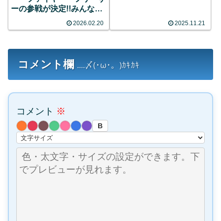
ーの参戦が決定!!みんなの
反応まとめ
2026.02.20
2025.11.21
コメント欄
....〆(･ω･。)ｶｷｶｷ
コメント
※
B