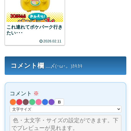
これ連れてポケパーク行き
たい･･･
2026.02.11
コメント欄
....〆(･ω･。)ｶｷｶｷ
コメント
※
B