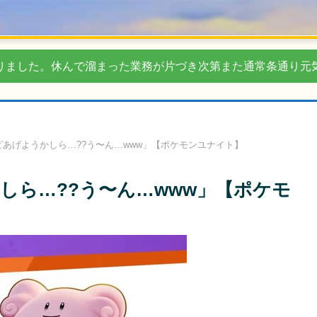
りました。休んで溜まった業務が片づき次第また通常条通り元
あげようかしら…??う〜ん…www」【ポケモンユナイト】
しら…??う〜ん…www」【ポケモ