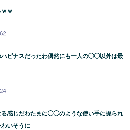
ろｗｗ
.62
のハピナスだったわ偶然にも一人の◯◯以外は最
.24
なる感じだわたまに◯◯のような使い手に操られ
かわいそうに