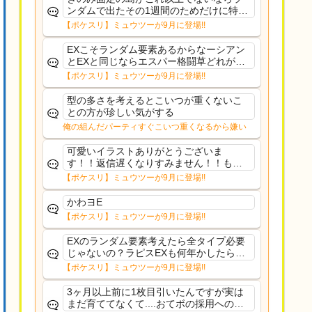
ンダムで出たその1週間のためだけに特定
のタイプにリソース割くのなんだかむな
【ポケスリ】ミュウツーが9月に登場!!
しい気がするわ出番がないってわけじゃ
ないから無駄ではないんだけど
EXこそランダム要素あるからなーシアン
とEXと同じならエスパー格闘草どれが事
前に来るか分からんから、積む必要があ
【ポケスリ】ミュウツーが9月に登場!!
るミュウツーは使いにくくね？って思っ
た
型の多さを考えるとこいつが重くないこ
との方が珍しい気がする
俺の組んだパーティすぐこいつ重くなるから嫌い
可愛いイラストありがとうございま
す！！返信遅くなりすみません！！もう
少ししたら通常再開できます！
【ポケスリ】ミュウツーが9月に登場!!
かわヨE
【ポケスリ】ミュウツーが9月に登場!!
EXのランダム要素考えたら全タイプ必要
じゃないの？ラピスEXも何年かしたら来
るだろうし後から厳選したい育てたいっ
【ポケスリ】ミュウツーが9月に登場!!
て思ってもどうにもならないのがこのゲ
ームだしな
3ヶ月以上前に1枚目引いたんですが実は
まだ育ててなくて....おてボの採用への影