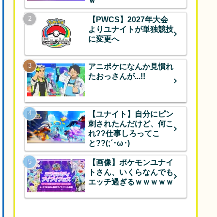
ｗ
【PWCS】2027年大会
よりユナイトが単独競技
に変更へ
アニポケになんか見慣れ
たおっさんが...!!
【ユナイト】自分にピン
刺されたんだけど、何こ
れ??仕事しろってこ
と??(;´･ω･)
【画像】ポケモンユナイ
トさん、いくらなんでも
エッチ過ぎるｗｗｗｗｗ