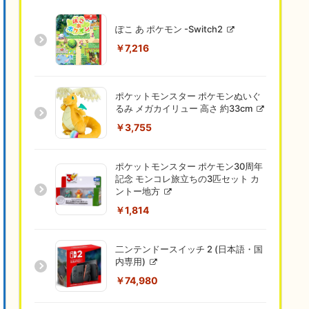
ぽこ あ ポケモン -Switch2
￥7,216
ポケットモンスター ポケモンぬいぐ
るみ メガカイリュー 高さ 約33cm
￥3,755
ポケットモンスター ポケモン30周年
記念 モンコレ旅立ちの3匹セット カ
ントー地方
￥1,814
二ンテンドースイッチ 2 (日本語・国
内専用)
￥74,980