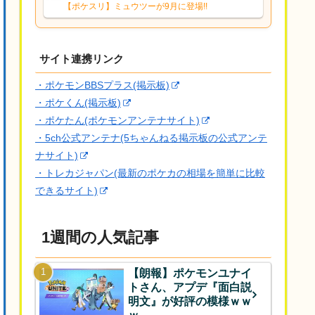
響は勉強になります。ありがとうござい
【ポケスリ】ミュウツーが9月に登場!!
ますオイルはだいぶ強めのABBレントラ
ーいて芋の方が不安なんで1枚目にしよう
かなと思...
サイト連携リンク
・ポケモンBBSプラス(掲示板)
・ポケくん(掲示板)
・ポケたん(ポケモンアンテナサイト)
・5ch公式アンテナ(5ちゃんねる掲示板の公式アンテ
ナサイト)
・トレカジャパン(最新のポケカの相場を簡単に比較
できるサイト)
1週間の人気記事
【朗報】ポケモンユナイ
トさん、アプデ『面白説
明文』が好評の模様ｗｗ