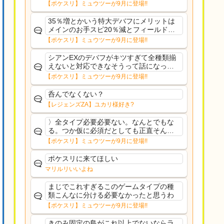
さえあんまり行ってないや
【ポケスリ】ミュウツーが9月に登場!!
35％増とかいう特大デバフにメリットは
メインのお手スピ20％減とフィールド効
果のみフェアリーノーマルとか引いたら
【ポケスリ】ミュウツーが9月に登場!!
まともに料理も作れないし終わり控えめ
に言ってカス
シアンEXのデバフがキツすぎて全種類揃
えないと対応できなそうって話になって
るわ
【ポケスリ】ミュウツーが9月に登場!!
呑んでなくない？
【レジェンズZA】ユカリ様好き?
〉全タイプ必要必要ない。なんとでもな
る。つか仮に必須だとしても正直そんな
もんに付き合う気は無い。運営は時間の
【ポケスリ】ミュウツーが9月に登場!!
リソースを甘く見すぎなのよ。ポケスリ
やったことないやろうなと思ってる。〉
ポケスリに来てほしい
ラピスEX最短二年後...
マリルリいいよね
まじでこれすぎるこのゲームタイプの種
類こんなに分ける必要なかったと思うわ
【ポケスリ】ミュウツーが9月に登場!!
きのみ固定の島がこれ以上でないならラ