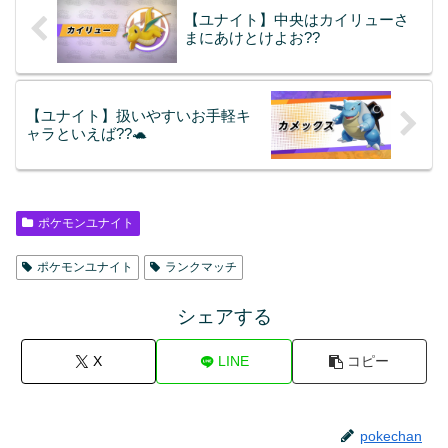
【ユナイト】中央はカイリューさ
まにあけとけよお??
【ユナイト】扱いやすいお手軽キ
ャラといえば??🐢
ポケモンユナイト
ポケモンユナイト
ランクマッチ
シェアする
X
LINE
コピー
pokechan