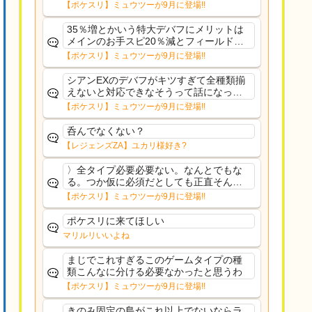
さえあんまり行ってないや
【ポケスリ】ミュウツーが9月に登場!!
35％増とかいう特大デバフにメリットは
メインのお手スピ20％減とフィールド効
果のみフェアリーノーマルとか引いたら
【ポケスリ】ミュウツーが9月に登場!!
まともに料理も作れないし終わり控えめ
に言ってカス
シアンEXのデバフがキツすぎて全種類揃
えないと対応できなそうって話になって
るわ
【ポケスリ】ミュウツーが9月に登場!!
呑んでなくない？
【レジェンズZA】ユカリ様好き?
〉全タイプ必要必要ない。なんとでもな
る。つか仮に必須だとしても正直そんな
もんに付き合う気は無い。運営は時間の
【ポケスリ】ミュウツーが9月に登場!!
リソースを甘く見すぎなのよ。ポケスリ
やったことないやろうなと思ってる。〉
ポケスリに来てほしい
ラピスEX最短二年後...
マリルリいいよね
まじでこれすぎるこのゲームタイプの種
類こんなに分ける必要なかったと思うわ
【ポケスリ】ミュウツーが9月に登場!!
きのみ固定の島がこれ以上でないならラ