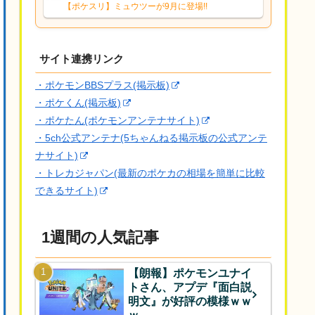
響は勉強になります。ありがとうござい
【ポケスリ】ミュウツーが9月に登場!!
ますオイルはだいぶ強めのABBレントラ
ーいて芋の方が不安なんで1枚目にしよう
かなと思...
サイト連携リンク
・ポケモンBBSプラス(掲示板)
・ポケくん(掲示板)
・ポケたん(ポケモンアンテナサイト)
・5ch公式アンテナ(5ちゃんねる掲示板の公式アンテ
ナサイト)
・トレカジャパン(最新のポケカの相場を簡単に比較
できるサイト)
1週間の人気記事
【朗報】ポケモンユナイ
トさん、アプデ『面白説
明文』が好評の模様ｗｗ