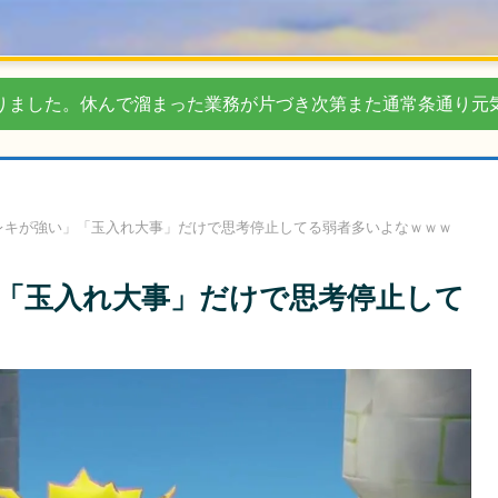
りました。休んで溜まった業務が片づき次第また通常条通り元
レキが強い」「玉入れ大事」だけで思考停止してる弱者多いよなｗｗｗ
「玉入れ大事」だけで思考停止して