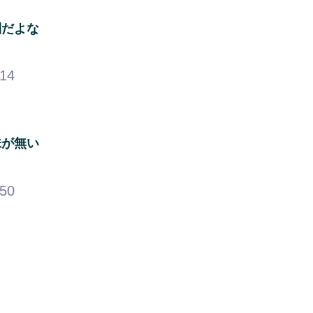
利だよな
.14
味が無い
.50