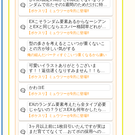
ンダムで出たその1週間のためだけに特定
のタイプにリソース割くのなんだかむな
【ポケスリ】ミュウツーが9月に登場!!
しい気がするわ出番がないってわけじゃ
ないから無駄ではないんだけど
EXこそランダム要素あるからなーシアン
とEXと同じならエスパー格闘草どれが事
前に来るか分からんから、積む必要があ
【ポケスリ】ミュウツーが9月に登場!!
るミュウツーは使いにくくね？って思っ
た
型の多さを考えるとこいつが重くないこ
との方が珍しい気がする
俺の組んだパーティすぐこいつ重くなるから嫌い
可愛いイラストありがとうございま
す！！返信遅くなりすみません！！もう
少ししたら通常再開できます！
【ポケスリ】ミュウツーが9月に登場!!
かわヨE
【ポケスリ】ミュウツーが9月に登場!!
EXのランダム要素考えたら全タイプ必要
じゃないの？ラピスEXも何年かしたら来
るだろうし後から厳選したい育てたいっ
【ポケスリ】ミュウツーが9月に登場!!
て思ってもどうにもならないのがこのゲ
ームだしな
3ヶ月以上前に1枚目引いたんですが実は
まだ育ててなくて....おてボの採用への影