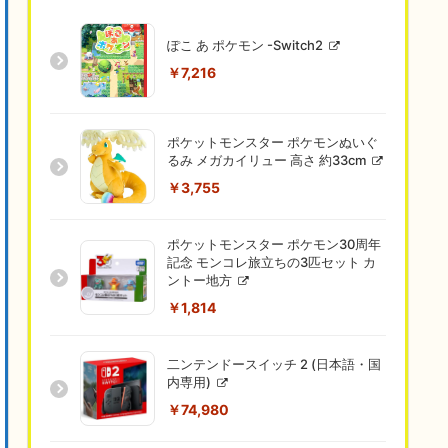
ぽこ あ ポケモン -Switch2
￥7,216
ポケットモンスター ポケモンぬいぐ
るみ メガカイリュー 高さ 約33cm
￥3,755
ポケットモンスター ポケモン30周年
記念 モンコレ旅立ちの3匹セット カ
ントー地方
￥1,814
二ンテンドースイッチ 2 (日本語・国
内専用)
￥74,980