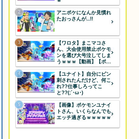
ｗ
アニポケになんか見慣れ
たおっさんが...!!
【ワロタ】まこマコさ
ん、大会使用禁止ポケモ
ンを選び大号泣してしま
うｗｗｗ【動画】【ポケ
モンユナイト】
【ユナイト】自分にピン
刺されたんだけど、何こ
れ??仕事しろってこ
と??(;´･ω･)
【画像】ポケモンユナイ
トさん、いくらなんでも
エッチ過ぎるｗｗｗｗｗ