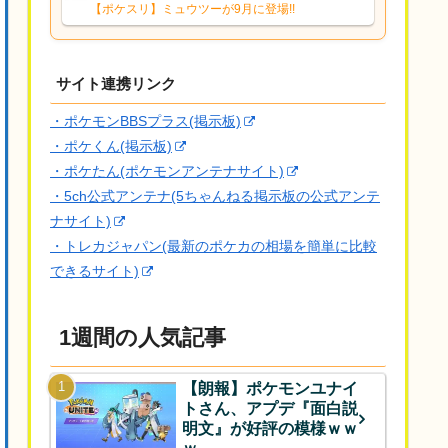
響は勉強になります。ありがとうござい
【ポケスリ】ミュウツーが9月に登場!!
ますオイルはだいぶ強めのABBレントラ
ーいて芋の方が不安なんで1枚目にしよう
かなと思...
サイト連携リンク
・ポケモンBBSプラス(掲示板)
・ポケくん(掲示板)
・ポケたん(ポケモンアンテナサイト)
・5ch公式アンテナ(5ちゃんねる掲示板の公式アンテ
ナサイト)
・トレカジャパン(最新のポケカの相場を簡単に比較
できるサイト)
1週間の人気記事
【朗報】ポケモンユナイ
トさん、アプデ『面白説
明文』が好評の模様ｗｗ