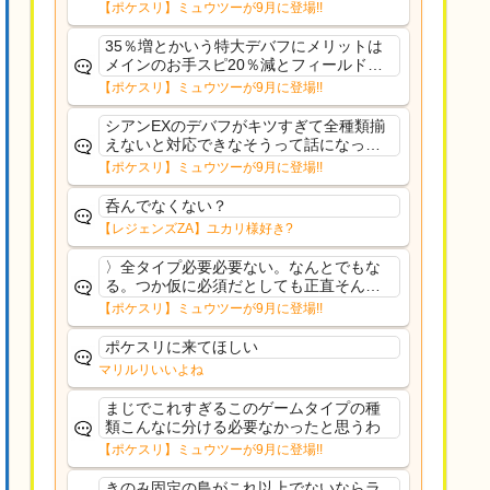
さえあんまり行ってないや
【ポケスリ】ミュウツーが9月に登場!!
35％増とかいう特大デバフにメリットは
メインのお手スピ20％減とフィールド効
果のみフェアリーノーマルとか引いたら
【ポケスリ】ミュウツーが9月に登場!!
まともに料理も作れないし終わり控えめ
に言ってカス
シアンEXのデバフがキツすぎて全種類揃
えないと対応できなそうって話になって
るわ
【ポケスリ】ミュウツーが9月に登場!!
呑んでなくない？
【レジェンズZA】ユカリ様好き?
〉全タイプ必要必要ない。なんとでもな
る。つか仮に必須だとしても正直そんな
もんに付き合う気は無い。運営は時間の
【ポケスリ】ミュウツーが9月に登場!!
リソースを甘く見すぎなのよ。ポケスリ
やったことないやろうなと思ってる。〉
ポケスリに来てほしい
ラピスEX最短二年後...
マリルリいいよね
まじでこれすぎるこのゲームタイプの種
類こんなに分ける必要なかったと思うわ
【ポケスリ】ミュウツーが9月に登場!!
きのみ固定の島がこれ以上でないならラ