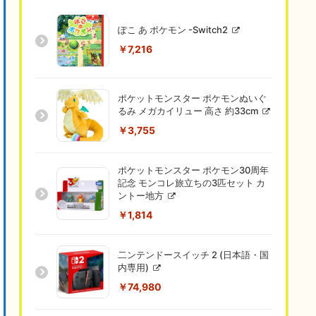
ぽこ あ ポケモン -Switch2
￥7,216
ポケットモンスター ポケモンぬいぐ
るみ メガカイリュー 高さ 約33cm
￥3,755
ポケットモンスター ポケモン30周年
記念 モンコレ旅立ちの3匹セット カ
ントー地方
￥1,814
二ンテンドースイッチ 2 (日本語・国
内専用)
￥74,980