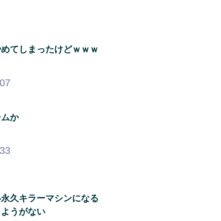
やめてしまったけどｗｗｗ
.07
ームか
.33
い永久キラーマシンになる
しようがない