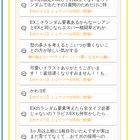
ンダムで出たその1週間のためだけに特定
のタイプにリソース割くのなんだかむな
【ポケスリ】ミュウツーが9月に登場!!
しい気がするわ出番がないってわけじゃ
ないから無駄ではないんだけど
EXこそランダム要素あるからなーシアン
とEXと同じならエスパー格闘草どれが事
前に来るか分からんから、積む必要があ
【ポケスリ】ミュウツーが9月に登場!!
るミュウツーは使いにくくね？って思っ
た
型の多さを考えるとこいつが重くないこ
との方が珍しい気がする
俺の組んだパーティすぐこいつ重くなるから嫌い
可愛いイラストありがとうございま
す！！返信遅くなりすみません！！もう
少ししたら通常再開できます！
【ポケスリ】ミュウツーが9月に登場!!
かわヨE
【ポケスリ】ミュウツーが9月に登場!!
EXのランダム要素考えたら全タイプ必要
じゃないの？ラピスEXも何年かしたら来
るだろうし後から厳選したい育てたいっ
【ポケスリ】ミュウツーが9月に登場!!
て思ってもどうにもならないのがこのゲ
ームだしな
3ヶ月以上前に1枚目引いたんですが実は
まだ育ててなくて....おてボの採用への影