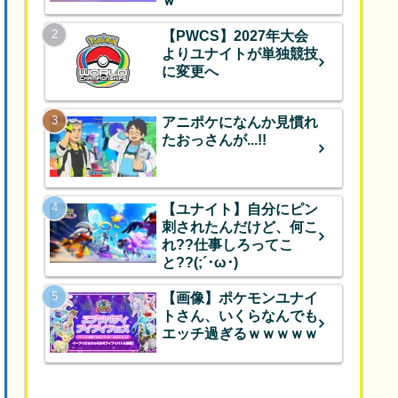
ｗ
【PWCS】2027年大会
よりユナイトが単独競技
に変更へ
アニポケになんか見慣れ
たおっさんが...!!
【ユナイト】自分にピン
刺されたんだけど、何こ
れ??仕事しろってこ
と??(;´･ω･)
【画像】ポケモンユナイ
トさん、いくらなんでも
エッチ過ぎるｗｗｗｗｗ