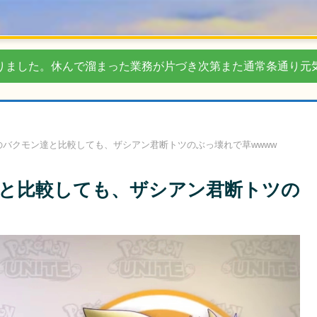
りました。休んで溜まった業務が片づき次第また通常条通り元
のバクモン達と比較しても、ザシアン君断トツのぶっ壊れで草wwww
と比較しても、ザシアン君断トツの