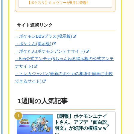
響は勉強になります。ありがとうござい
【ポケスリ】ミュウツーが9月に登場!!
ますオイルはだいぶ強めのABBレントラ
ーいて芋の方が不安なんで1枚目にしよう
かなと思...
サイト連携リンク
・ポケモンBBSプラス(掲示板)
・ポケくん(掲示板)
・ポケたん(ポケモンアンテナサイト)
・5ch公式アンテナ(5ちゃんねる掲示板の公式アンテ
ナサイト)
・トレカジャパン(最新のポケカの相場を簡単に比較
できるサイト)
1週間の人気記事
【朗報】ポケモンユナイ
トさん、アプデ『面白説
明文』が好評の模様ｗｗ