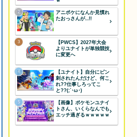
ｗ
アニポケになんか見慣れ
たおっさんが...!!
【PWCS】2027年大会
よりユナイトが単独競技
に変更へ
【ユナイト】自分にピン
刺されたんだけど、何こ
れ??仕事しろってこ
と??(;´･ω･)
【画像】ポケモンユナイ
トさん、いくらなんでも
エッチ過ぎるｗｗｗｗｗ