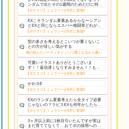
ンダムで出たその1週間のためだけに特定
のタイプにリソース割くのなんだかむな
【ポケスリ】ミュウツーが9月に登場!!
しい気がするわ出番がないってわけじゃ
ないから無駄ではないんだけど
EXこそランダム要素あるからなーシアン
とEXと同じならエスパー格闘草どれが事
前に来るか分からんから、積む必要があ
【ポケスリ】ミュウツーが9月に登場!!
るミュウツーは使いにくくね？って思っ
た
型の多さを考えるとこいつが重くないこ
との方が珍しい気がする
俺の組んだパーティすぐこいつ重くなるから嫌い
可愛いイラストありがとうございま
す！！返信遅くなりすみません！！もう
少ししたら通常再開できます！
【ポケスリ】ミュウツーが9月に登場!!
かわヨE
【ポケスリ】ミュウツーが9月に登場!!
EXのランダム要素考えたら全タイプ必要
じゃないの？ラピスEXも何年かしたら来
るだろうし後から厳選したい育てたいっ
【ポケスリ】ミュウツーが9月に登場!!
て思ってもどうにもならないのがこのゲ
ームだしな
3ヶ月以上前に1枚目引いたんですが実は
まだ育ててなくて....おてボの採用への影