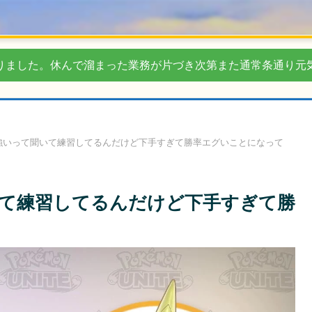
りました。休んで溜まった業務が片づき次第また通常条通り元
強いって聞いて練習してるんだけど下手すぎて勝率エグいことになって
て練習してるんだけど下手すぎて勝