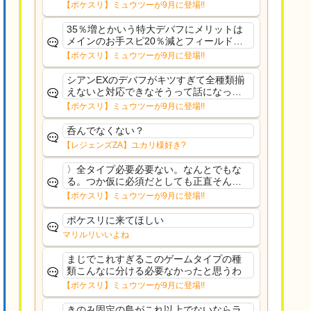
さえあんまり行ってないや
【ポケスリ】ミュウツーが9月に登場!!
35％増とかいう特大デバフにメリットは
メインのお手スピ20％減とフィールド効
果のみフェアリーノーマルとか引いたら
【ポケスリ】ミュウツーが9月に登場!!
まともに料理も作れないし終わり控えめ
に言ってカス
シアンEXのデバフがキツすぎて全種類揃
えないと対応できなそうって話になって
るわ
【ポケスリ】ミュウツーが9月に登場!!
呑んでなくない？
【レジェンズZA】ユカリ様好き?
〉全タイプ必要必要ない。なんとでもな
る。つか仮に必須だとしても正直そんな
もんに付き合う気は無い。運営は時間の
【ポケスリ】ミュウツーが9月に登場!!
リソースを甘く見すぎなのよ。ポケスリ
やったことないやろうなと思ってる。〉
ポケスリに来てほしい
ラピスEX最短二年後...
マリルリいいよね
まじでこれすぎるこのゲームタイプの種
類こんなに分ける必要なかったと思うわ
【ポケスリ】ミュウツーが9月に登場!!
きのみ固定の島がこれ以上でないならラ