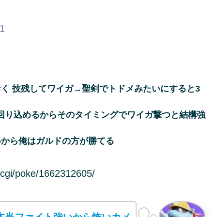
11
く 技残してワイガ→聖剣でトドメみたいにすると3
回り込めるからそのタイミングでワイガ撃つと結構強
いから俺はガルドの方が勝てる
cgi/poke/1662312605/
本当ファイト強いから怖いカメ