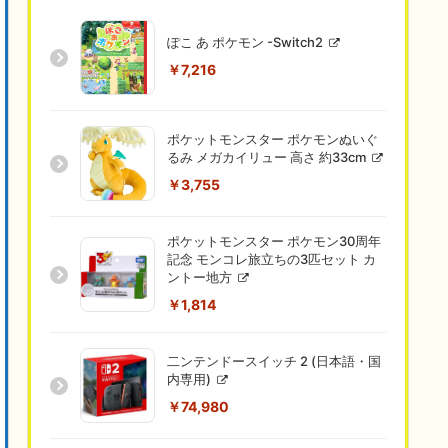
ぽこ あ ポケモン -Switch2
￥7,216
ポケットモンスター ポケモンぬいぐ
るみ メガカイリュー 高さ 約33cm
￥3,755
ポケットモンスター ポケモン30周年
記念 モンコレ旅立ちの3匹セット カ
ントー地方
￥1,814
二ンテンドースイッチ 2 (日本語・国
内専用)
￥74,980