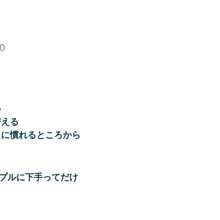
60
い
替える
えに慣れるところから
ンプルに下手ってだけ