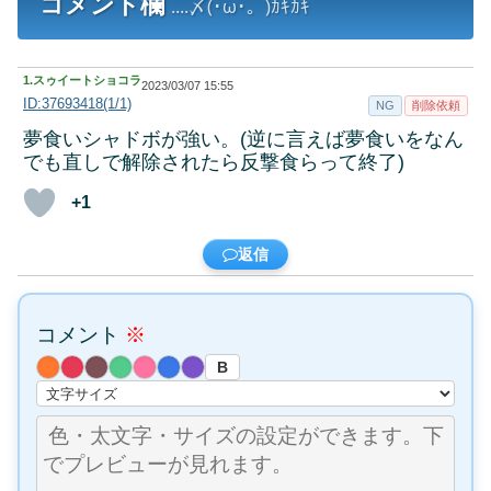
コメント欄
....〆(･ω･。)ｶｷｶｷ
1.
スゥイートショコラ
2023/03/07 15:55
ID:37693418(1/1)
NG
削除依頼
夢食いシャドボが強い。(逆に言えば夢食いをなん
でも直しで解除されたら反撃食らって終了)
+1
返信
コメント
※
B