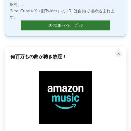
択可）。
※YouTubeやX（旧Twitter）のURLは自動で埋め込まれま
す。
×
何百万もの曲が聴き放題！