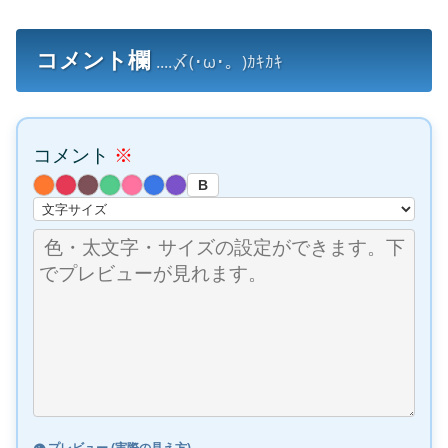
コメント欄
....〆(･ω･。)ｶｷｶｷ
コメント
※
B