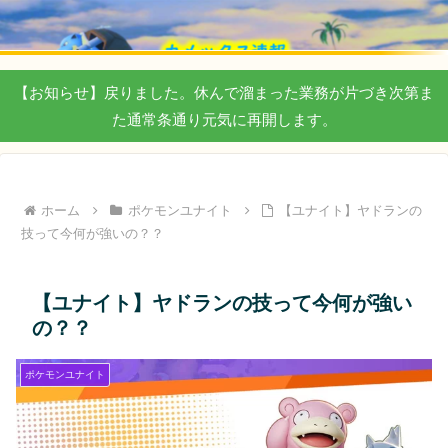
【お知らせ】戻りました。休んで溜まった業務が片づき次第ま
た通常条通り元気に再開します。
ホーム
ポケモンユナイト
【ユナイト】ヤドランの
技って今何が強いの？？
【ユナイト】ヤドランの技って今何が強い
の？？
ポケモンユナイト