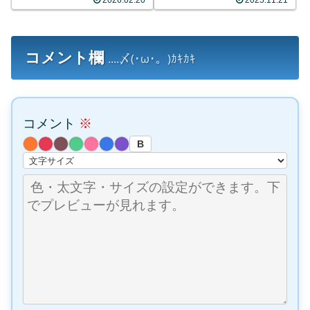
2026.02.20
2025.11.21
コメント欄
....〆(･ω･。)ｶｷｶｷ
コメント
※
B