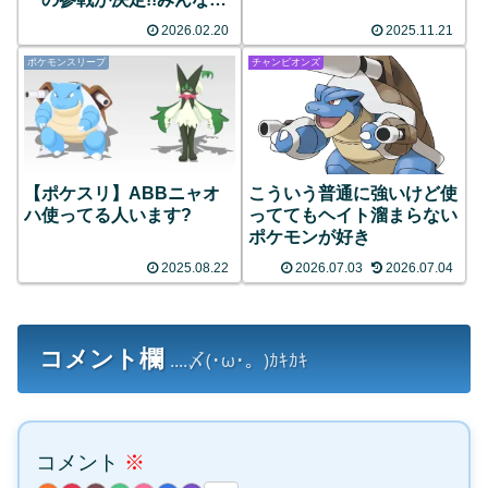
反応まとめ
2026.02.20
2025.11.21
ポケモンスリープ
チャンピオンズ
【ポケスリ】ABBニャオ
こういう普通に強いけど使
ハ使ってる人います?
っててもヘイト溜まらない
ポケモンが好き
2025.08.22
2026.07.03
2026.07.04
コメント欄
....〆(･ω･。)ｶｷｶｷ
コメント
※