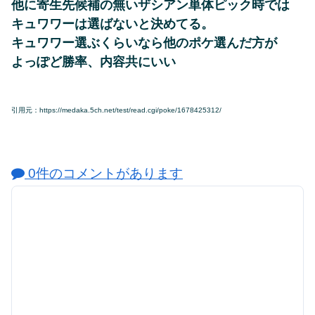
他に寄生先候補の無いザシアン単体ピック時では
キュワワーは選ばないと決めてる。
キュワワー選ぶくらいなら他のポケ選んだ方が
よっぽど勝率、内容共にいい
引用元：https://medaka.5ch.net/test/read.cgi/poke/1678425312/
0件のコメントがあります