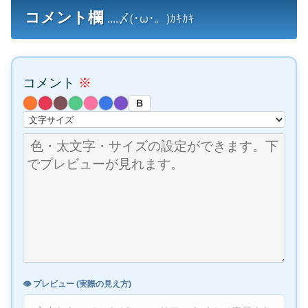
コメント欄
....〆(･ω･。)ｶｷｶｷ
コメント
※
B
👁️ プレビュー (実際の見え方)