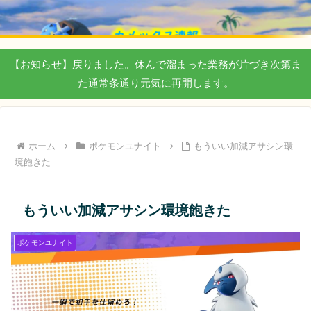
【お知らせ】戻りました。休んで溜まった業務が片づき次第ま
た通常条通り元気に再開します。
ホーム
ポケモンユナイト
もういい加減アサシン環
境飽きた
もういい加減アサシン環境飽きた
ポケモンユナイト