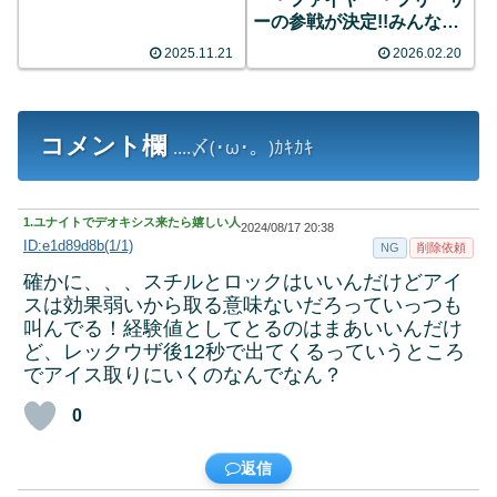
ーの参戦が決定!!みんなの
反応まとめ
2025.11.21
2026.02.20
コメント欄
....〆(･ω･。)ｶｷｶｷ
1.
ユナイトでデオキシス来たら嬉しい人
2024/08/17 20:38
ID:e1d89d8b(1/1)
NG
削除依頼
確かに、、、スチルとロックはいいんだけどアイ
スは効果弱いから取る意味ないだろっていっつも
叫んでる！経験値としてとるのはまあいいんだけ
ど、レックウザ後12秒で出てくるっていうところ
でアイス取りにいくのなんでなん？
0
返信