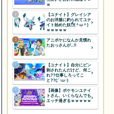
ｗ
【ユナイト】グレイシア
のお洋服に釣られてユナ
イト始めた奴✋(＾ω＾)
ｗｗｗｗｗ
アニポケになんか見慣れ
たおっさんが...!!
【ユナイト】自分にピン
刺されたんだけど、何こ
れ??仕事しろってこ
と??(;´･ω･)
【画像】ポケモンユナイ
トさん、いくらなんでも
エッチ過ぎるｗｗｗｗｗ