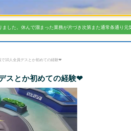
りました。休んで溜まった業務が片づき次第また通常条通り元
で10人全員デスとか初めての経験❤
員デスとか初めての経験❤