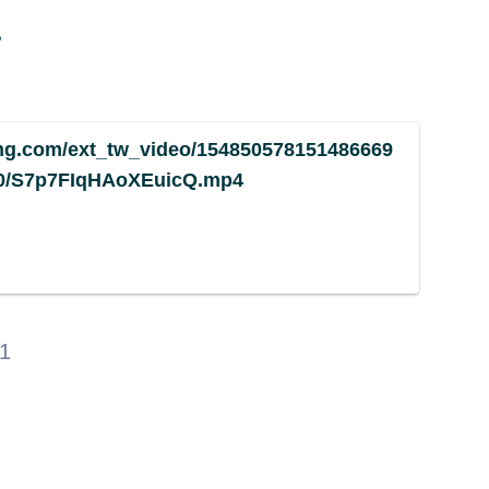
❤
img.com/ext_tw_video/154850578151486669
20/S7p7FIqHAoXEuicQ.mp4
81