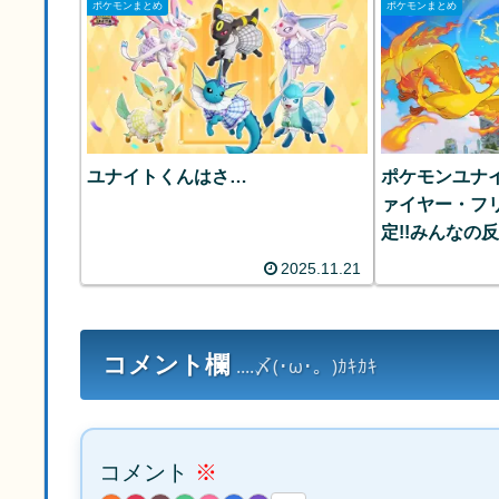
ポケモンまとめ
ポケモンまとめ
ユナイトくんはさ…
ポケモンユナ
ァイヤー・フ
定!!みんなの
2025.11.21
コメント欄
....〆(･ω･。)ｶｷｶｷ
コメント
※