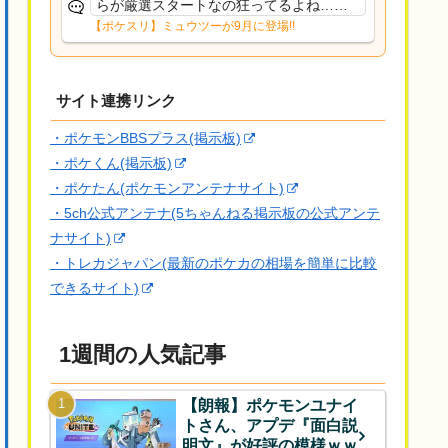
らが厳選スタートなの狂ってるよね…自
分はとりあえずスキル補正の性格とスキ
【ポケスリ】ミュウツーが9月に登場!!
確1つ付いてればええか位に考えてるけど
それですらキツいし
サイト連携リンク
・ポケモンBBSプラス(掲示板)
・ポケくん(掲示板)
・ポケたん(ポケモンアンテナサイト)
・5ch公式アンテナ(5ちゃんねる掲示板の公式アンテ
ナサイト)
・トレカジャパン(最新のポケカの相場を簡単に比較
できるサイト)
1週間の人気記事
【朗報】ポケモンユナイ
トさん、アプデ『面白説
明文』が好評の模様ｗｗ