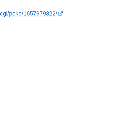
d.cgi/poke/1657979322/