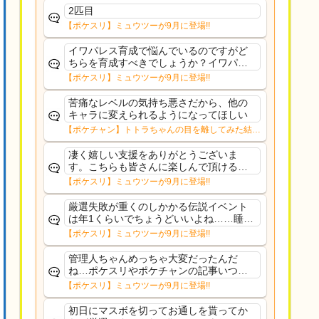
2匹目
【ポケスリ】ミュウツーが9月に登場!!
イワパレス育成で悩んでいるのですがど
ちらを育成すべきでしょうか？イワパレ
スは常駐だと思うのでスキル回数犠牲に
【ポケスリ】ミュウツーが9月に登場!!
してでもおてぼある方が良いのかなと思
っていますがどうでしょうか
苦痛なレベルの気持ち悪さだから、他の
キャラに変えられるようになってほしい
【ポケチャン】トトラちゃんの目を離してみた結果
www→【画像】
凄く嬉しい支援をありがとうございま
す。こちらも皆さんに楽しんで頂けるよ
う今後もコツコツ頑張りますね。
【ポケスリ】ミュウツーが9月に登場!!
厳選失敗が重くのしかかる伝説イベント
は年1くらいでちょうどいいよね……睡眠
アプリ（）なのにユーザー疲弊させてど
【ポケスリ】ミュウツーが9月に登場!!
うすんねん
管理人ちゃんめっちゃ大変だったんだ
ね…ポケスリやポケチャンの記事いつも
楽しみにしてます直接支援できなくて申
【ポケスリ】ミュウツーが9月に登場!!
し訳ないけど見ていて楽しめるコメント
ができるように頑張るね
初日にマスボを切ってお通しを貰ってか