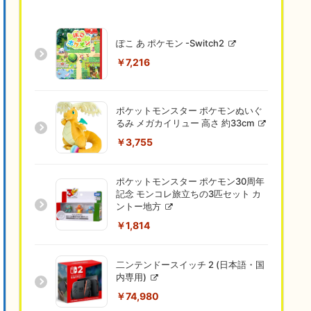
ぽこ あ ポケモン -Switch2
￥7,216
ポケットモンスター ポケモンぬいぐ
るみ メガカイリュー 高さ 約33cm
￥3,755
ポケットモンスター ポケモン30周年
記念 モンコレ旅立ちの3匹セット カ
ントー地方
￥1,814
二ンテンドースイッチ 2 (日本語・国
内専用)
￥74,980