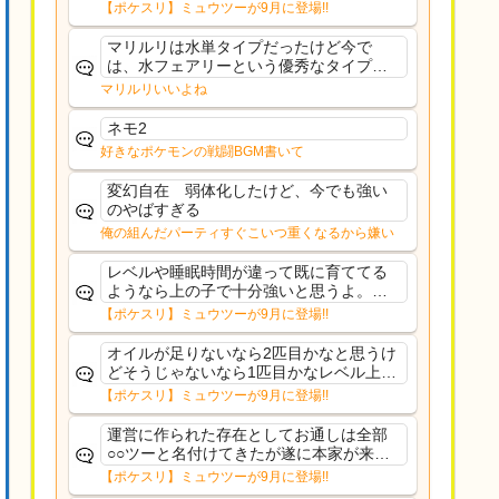
響は勉強になります。ありがとうござい
【ポケスリ】ミュウツーが9月に登場!!
ますオイルはだいぶ強めのABBレントラ
ーいて芋の方が不安なんで1枚目にしよう
マリルリは水単タイプだったけど今で
かなと思...
は、水フェアリーという優秀なタイプだ
な、後特性力持ちって見た目と全然違う
マリルリいいよね
な
ネモ2
好きなポケモンの戦闘BGM書いて
変幻自在 弱体化したけど、今でも強い
のやばすぎる
俺の組んだパーティすぐこいつ重くなるから嫌い
レベルや睡眠時間が違って既に育ててる
ようなら上の子で十分強いと思うよ。ヒ
ーラーであれば常駐適正高いからおてぼ
【ポケスリ】ミュウツーが9月に登場!!
欲しいけど、イワパはカレー週かサラダ
週の補助がメインだし、金種入れてるな
オイルが足りないなら2匹目かなと思うけ
ら育て直す必要もない...
どそうじゃないなら1匹目かなレベル上げ
もしんどいし
【ポケスリ】ミュウツーが9月に登場!!
運営に作られた存在としてお通しは全部
○○ツーと名付けてきたが遂に本家が来て
しまった
【ポケスリ】ミュウツーが9月に登場!!