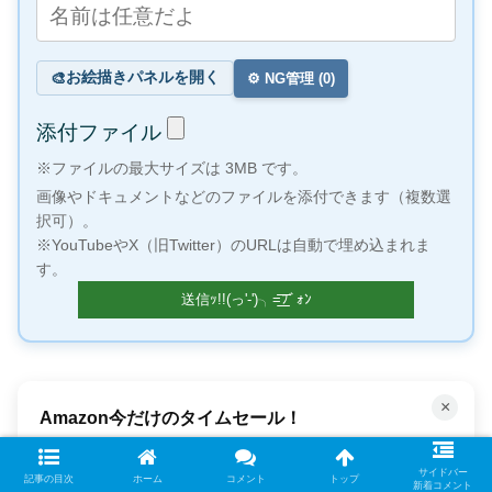
お絵描きパネルを開く
🎨
⚙️ NG管理 (
0
)
添付ファイル
※ファイルの最大サイズは 3MB です。
画像やドキュメントなどのファイルを添付できます（複数選
択可）。
※YouTubeやX（旧Twitter）のURLは自動で埋め込まれま
す。
×
何百万もの曲が聴き放題！
サイドバー
記事の目次
ホーム
コメント
トップ
新着コメント