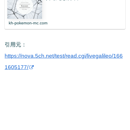
kh-pokemon-mc.com
引用元：
https://nova.5ch.net/test/read.cgi/livegalileo/166
1605177/