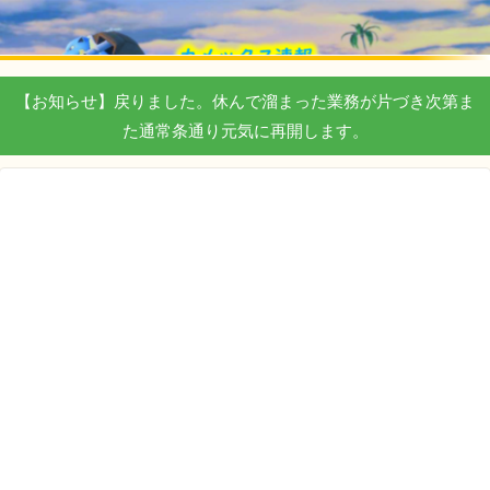
【お知らせ】戻りました。休んで溜まった業務が片づき次第ま
た通常条通り元気に再開します。