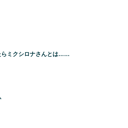
たらミクシロナさんとは……
か