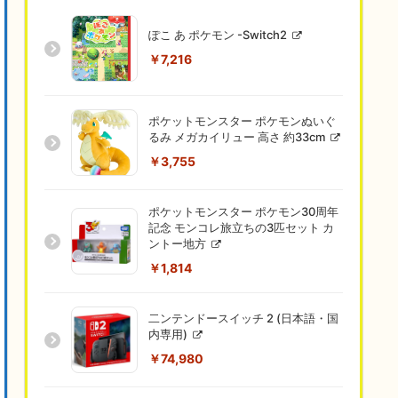
ぽこ あ ポケモン -Switch2
￥7,216
ポケットモンスター ポケモンぬいぐ
るみ メガカイリュー 高さ 約33cm
￥3,755
ポケットモンスター ポケモン30周年
記念 モンコレ旅立ちの3匹セット カ
ントー地方
￥1,814
二ンテンドースイッチ 2 (日本語・国
内専用)
￥74,980