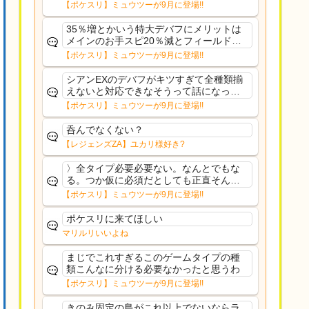
さえあんまり行ってないや
【ポケスリ】ミュウツーが9月に登場!!
35％増とかいう特大デバフにメリットは
メインのお手スピ20％減とフィールド効
果のみフェアリーノーマルとか引いたら
【ポケスリ】ミュウツーが9月に登場!!
まともに料理も作れないし終わり控えめ
に言ってカス
シアンEXのデバフがキツすぎて全種類揃
えないと対応できなそうって話になって
るわ
【ポケスリ】ミュウツーが9月に登場!!
呑んでなくない？
【レジェンズZA】ユカリ様好き?
〉全タイプ必要必要ない。なんとでもな
る。つか仮に必須だとしても正直そんな
もんに付き合う気は無い。運営は時間の
【ポケスリ】ミュウツーが9月に登場!!
リソースを甘く見すぎなのよ。ポケスリ
やったことないやろうなと思ってる。〉
ポケスリに来てほしい
ラピスEX最短二年後...
マリルリいいよね
まじでこれすぎるこのゲームタイプの種
類こんなに分ける必要なかったと思うわ
【ポケスリ】ミュウツーが9月に登場!!
きのみ固定の島がこれ以上でないならラ