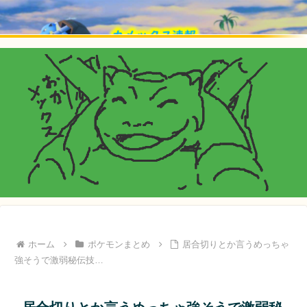
ホーム
ポケモンまとめ
居合切りとか言うめっちゃ
強そうで激弱秘伝技…