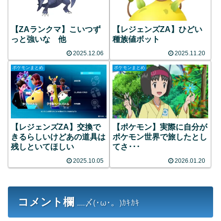
【ZAランクマ】こいつず
【レジェンズZA】ひどい
っと強いな 他
種族値ボット
2025.12.06
2025.11.20
ポケモンまとめ
ポケモンまとめ
【レジェンズZA】交換で
【ポケモン】実際に自分が
きるらしいけどあの道具は
ポケモン世界で旅したとし
残しといてほしい
てさ･･･
2025.10.05
2026.01.20
コメント欄
....〆(･ω･。)ｶｷｶｷ