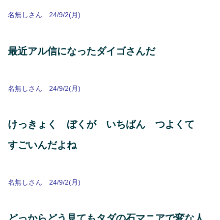
名無しさん 24/9/2(月)
最近アル信になったダイゴさんだ
名無しさん 24/9/2(月)
けっきょく ぼくが いちばん つよくて
すごいんだよね
名無しさん 24/9/2(月)
どっからどう見てもタダの石マニアで変な人