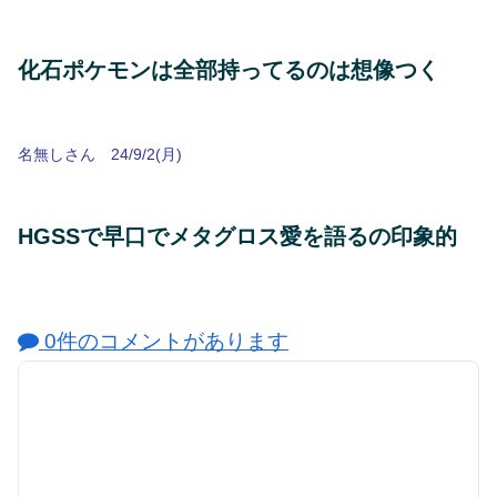
化石ポケモンは全部持ってるのは想像つく
名無しさん 24/9/2(月)
HGSSで早口でメタグロス愛を語るの印象的
0件のコメントがあります