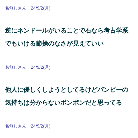
名無しさん 24/9/2(月)
逆にネンドールがいることで石なら考古学系
でもいける節操のなさが見えていい
名無しさん 24/9/2(月)
他人に優しくしようとしてるけどパンピーの
気持ちは分からないボンボンだと思ってる
名無しさん 24/9/2(月)