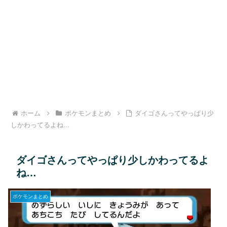
ホーム
ポケモンまとめ
ダイゴさんってやっぱり少
しかわってるよね…
ダイゴさんってやっぱり少しかわってるよ
ね…
ポケモンまとめ