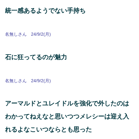
統一感あるようでない手持ち
名無しさん 24/9/2(月)
石に狂ってるのが魅力
名無しさん 24/9/2(月)
アーマルドとユレイドルを強化で外したのは
わかってねえなと思いつつメレシーは迎え入
れるよなこいつならとも思った