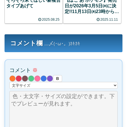
そろそろ来てほしい新複合
【ぽこ あ ポケモン】発売
タイプあげて
日が2026年3月5日㈭に決
定!!11月13日㈭23時から最
新情報も公開!!
2025.08.25
2025.11.11
コメント欄
....〆(･ω･。)ｶｷｶｷ
コメント
※
B