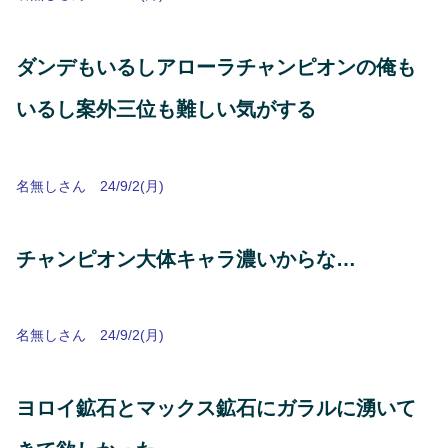
ダンデもいるしアローラチャンピオンの俺も
いるし案外三位も難しい気がする
名無しさん 24/9/2(月)
チャンピオン大体キャラ濃いからな…
名無しさん 24/9/2(月)
ヨロイ鉱石とマックス鉱石にガラルに湧いて