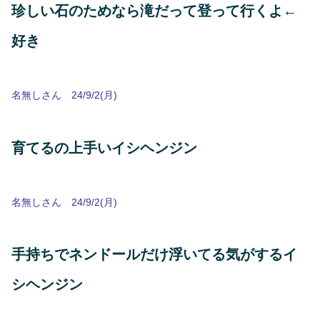
珍しい石のためなら滝だって登って行くよ←
好き
名無しさん 24/9/2(月)
育てるの上手いイシヘンジン
名無しさん 24/9/2(月)
手持ちでネンドールだけ浮いてる気がするイ
シヘンジン