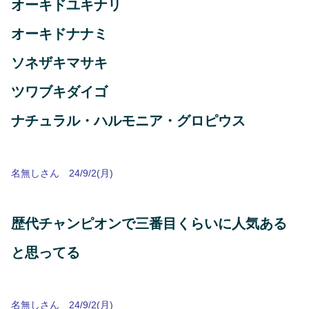
オーキドユキナリ
オーキドナナミ
ソネザキマサキ
ツワブキダイゴ
ナチュラル・ハルモニア・グロピウス
名無しさん 24/9/2(月)
歴代チャンピオンで三番目くらいに人気ある
と思ってる
名無しさん 24/9/2(月)