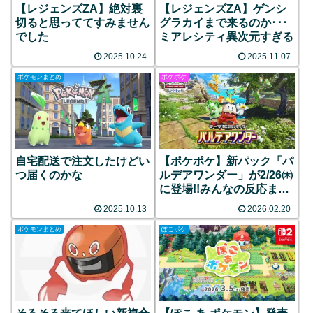
【レジェンズZA】絶対裏
【レジェンズZA】ゲンシ
切ると思っててすみません
グラカイまで来るのか･･･
でした
ミアレシティ異次元すぎる
2025.10.24
2025.11.07
ポケモンまとめ
ポケポケ
自宅配送で注文したけどい
【ポケポケ】新パック「パ
つ届くのかな
ルデアワンダー」が2/26㈭
に登場!!みんなの反応まと
め
2025.10.13
2026.02.20
ポケモンまとめ
ぽこポケ