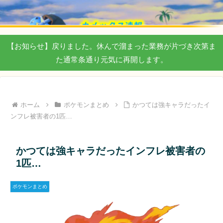
【お知らせ】戻りました。休んで溜まった業務が片づき次第ま
た通常条通り元気に再開します。
ホーム
ポケモンまとめ
かつては強キャラだったイ
ンフレ被害者の1匹…
かつては強キャラだったインフレ被害者の
1匹…
ポケモンまとめ