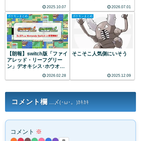
2025.10.07
2026.07.01
ポケモンまとめ
ポケモンまとめ
【朗報】switch版「ファイ
そこそこ人気側にいそう
アレッド・リーフグリー
ン」デオキシス･ホウオウ･
ルギアの厳選が可能!!
2026.02.28
2025.12.09
コメント欄
....〆(･ω･。)ｶｷｶｷ
コメント
※
B