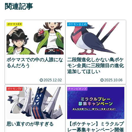
関連記事
ポケマスEX
ポケモンまとめ
ポケマスでの中の人誰にな
二段階進化しかない鳥ポケ
るんだろう
モン全員に三段階目の進化
追加してほしい
2025.12.02
2025.10.06
ポケモンSV
チャンピオンズ
思い直すのが早すぎる
【ポケチャン】ミラクルプ
レー募集キャンペーン開催