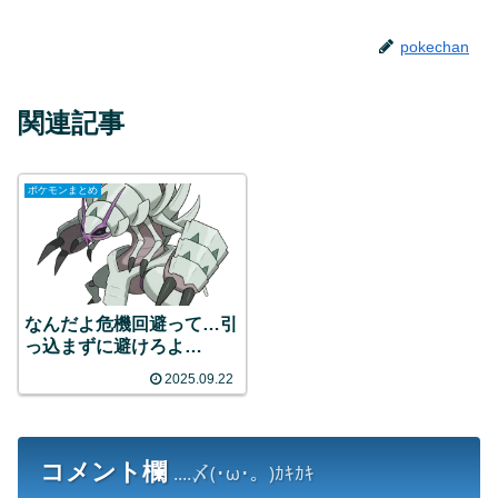
pokechan
関連記事
ポケモンまとめ
なんだよ危機回避って…引
っ込まずに避けろよ…
2025.09.22
コメント欄
....〆(･ω･。)ｶｷｶｷ